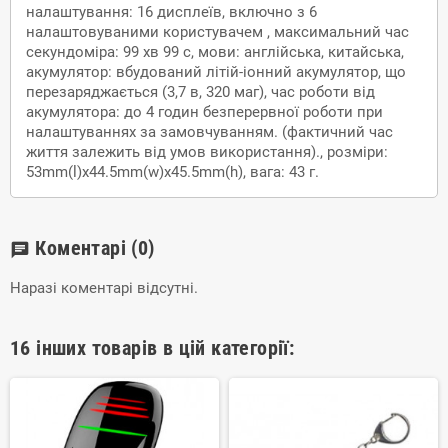
налаштування: 16 дисплеїв, включно з 6
налаштовуваними користувачем , максимальний час
секундоміра: 99 хв 99 с, мови: англійська, китайська,
акумулятор: вбудований літій-іонний акумулятор, що
перезаряджається (3,7 в, 320 маг), час роботи від
акумулятора: до 4 годин безперервної роботи при
налаштуваннях за замовчуванням. (фактичний час
життя залежить від умов використання)., розміри:
53mm(l)x44.5mm(w)x45.5mm(h), вага: 43 г.
Коментарі
(0)
chat
Наразі коментарі відсутні.
16 інших товарів в цій категорії: