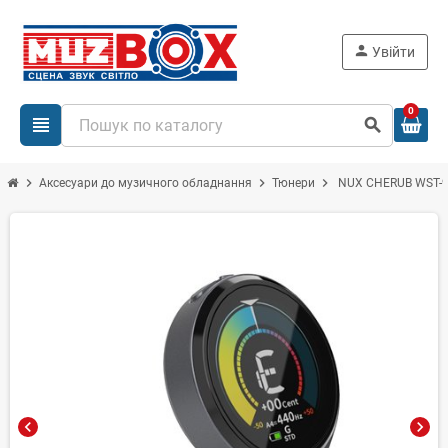
person
Увійти
0
view_headline
search
chevron_right
chevron_right
chevron_right
Аксесуари до музичного обладнання
Тюнери
NUX CHERUB WST-91
chevron_left
chevron_right