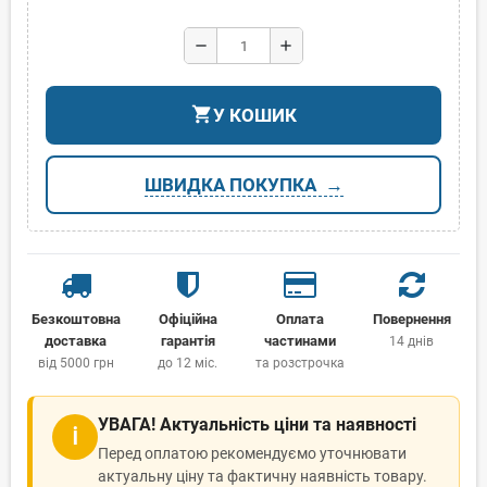
remove
add
shopping_cart
У КОШИК
ШВИДКА ПОКУПКА
Безкоштовна
Офіційна
Оплата
Повернення
доставка
гарантія
частинами
14 днів
від 5000 грн
до 12 міс.
та розстрочка
УВАГА! Актуальність ціни та наявності
ℹ
Перед оплатою рекомендуємо уточнювати
актуальну ціну та фактичну наявність товару.