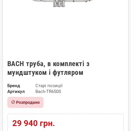
BACH труба, в комплекті з
мундштуком і футляром
Бренд
Старі позиції
Артикул
Bach-TR650S
block
Розпродано
29 940 грн.