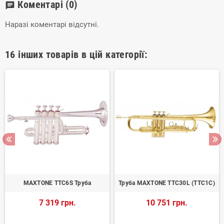
Коментарі
(0)
chat
Наразі коментарі відсутні.
16 інших товарів в цій категорії:
MAXTONE TTC6S Труба
Труба MAXTONE TTC30L (TTC1C)
7 319 грн.
10 751 грн.