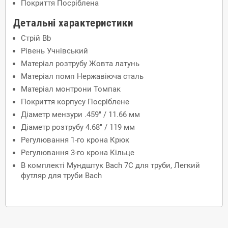
Покриття
Посріблена
Детальні характеристики
Стрій
Bb
Рівень
Учнівський
Матеріал розтрубу
Жовта латунь
Матеріал помп
Нержавіюча сталь
Матеріал монтрони
Томпак
Покриття корпусу
Посріблене
Діаметр мензури
.459" / 11.66 мм
Діаметр розтрубу
4.68" / 119 мм
Регулювання 1-го крона
Крюк
Регулювання 3-го крона
Кільце
В комплекті
Мундштук Bach 7C для труби, Легкий
футляр для труби Bach