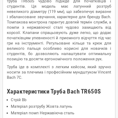
труба TR650S чудово підійде для початківців і
студентів. Ця модель має латунний розтруб
невеликого діаметру (119 мм), що забезпечує виразне
і збалансоване звучання, характерне для бренду Bach.
Томпакова монтрона гарантує довгий термін служби, а
помпи з нержавіючої сталі чудово захищають від
корозії. Клапани спрацьовують дуже легко, що додає
початківцям упевненості й приємного відчуття під час
гри на інструменті. Регульоване кільце та крюк для
великого пальця особливо корисні для новачків і
студентів, бо дозволяють налаштувати оптимальну
позицію та досягти ергономічного положення рук.
Труба іде в комплекті з легким кейсом, який зручно
носити за плечима і професійним мундштуком Vincent
Bach 7C.
Характеристики Труба Bach TR650S
Стрій
Bb
Матеріал розтрубу
Жовта латунь
Матеріал помп
Нержавіюча сталь