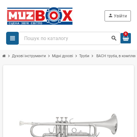
person
Увійти
0
view_headline
search
chevron_right
chevron_right
chevron_right
chevron_right
Духові інструменти
Мідні духові
Труби
BACH труба, в комплек