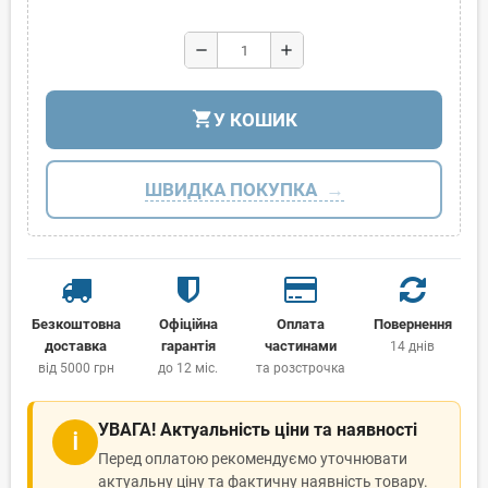
remove
add
shopping_cart
У КОШИК
ШВИДКА ПОКУПКА
Безкоштовна
Офіційна
Оплата
Повернення
доставка
гарантія
частинами
14 днів
від 5000 грн
до 12 міс.
та розстрочка
УВАГА! Актуальність ціни та наявності
ℹ
Перед оплатою рекомендуємо уточнювати
актуальну ціну та фактичну наявність товару.