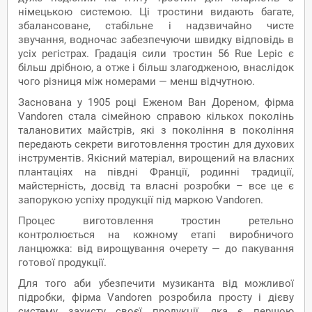
німецькою системою. Ці тростини видають багате,
збалансоване, стабільне і надзвичайно чисте
звучання, водночас забезпечуючи швидку відповідь в
усіх регістрах. Градація сили тростин 56 Rue Lepic є
більш дрібною, а отже і більш злагодженою, внаслідок
чого різниця між номерами — менш відчутною.
Заснована у 1905 році Еженом Ван Дореном, фірма
Vandoren стала сімейною справою кількох поколінь
талановитих майстрів, які з покоління в покоління
передають секрети виготовлення тростин для духових
інструментів. Якісний матеріал, вирощений на власних
плантаціях на півдні Франції, родинні традиції,
майстерність, досвід та власні розробки – все це є
запорукою успіху продукції під маркою Vandoren.
Процес виготовлення тростин ретельно
контролюється на кожному етапі виробничого
ланцюжка: від вирощування очерету — до пакування
готової продукції.
Для того аби убезпечити музиканта від можливої
підробки, фірма Vandoren розробила просту і дієву
систему захисту своєї продукції, яка є першою