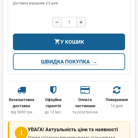
Доставка впродовж 2-3 днів
remove
add
shopping_cart
У КОШИК
ШВИДКА ПОКУПКА
Безкоштовна
Офіційна
Оплата
Повернення
доставка
гарантія
частинами
14 днів
від 5000 грн
до 12 міс.
та розстрочка
УВАГА! Актуальність ціни та наявності
ℹ
Перед оплатою рекомендуємо уточнювати