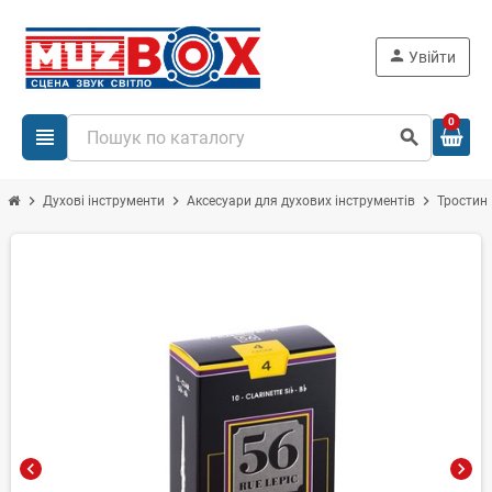
person
Увійти
0
view_headline
search
chevron_right
chevron_right
chevron_right
Духові інструменти
Аксесуари для духових інструментів
Тростин
chevron_left
chevron_right