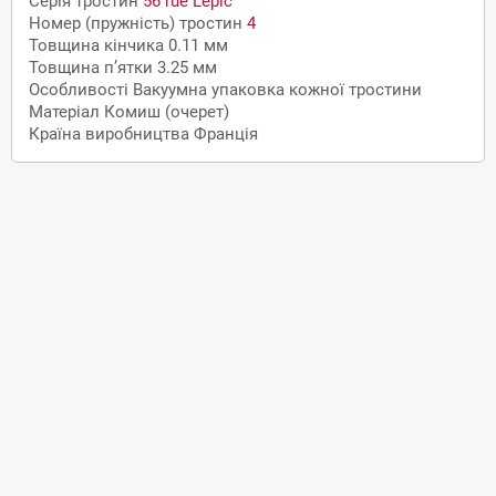
Серія тростин
56 rue Lepic
Номер (пружність) тростин
4
Товщина кінчика
0.11 мм
Товщина п’ятки
3.25 мм
Особливості
Вакуумна упаковка кожної тростини
Матеріал
Комиш (очерет)
Країна виробництва
Франція
Доставка
По Кременчуку, Полтаві
самовивіз з нашого магазину
кур'єром на адресу за домовленістю
безкоштовна доставка при замовленні від 5000 грн. до
відділення транспортної компанії вашого міста
По Україні
Нова Пошта самовивіз з відділення
Нова Пошта адресна доставка
Оплата
Безготівкова оплата без ПДВ