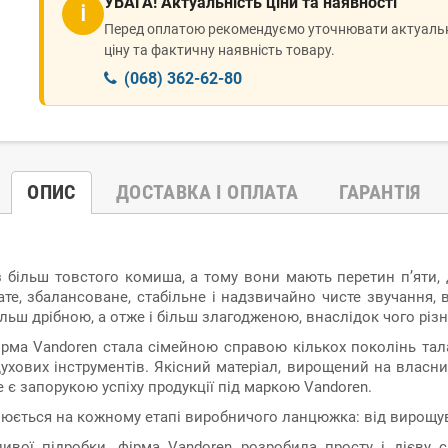
УВАГА! Актуальність ціни та наявності
ℹ
Перед оплатою рекомендуємо уточнювати актуаль
ціну та фактичну наявність товару.
(068) 362-62-80
ОПИС
ДОСТАВКА І ОПЛАТА
ГАРАНТІЯ
з більш товстого комиша, а тому вони мають перетин п’яти, 
те, збалансоване, стабільне і надзвичайно чисте звучання, 
є більш дрібною, а отже і більш злагодженою, внаслідок чого р
рма Vandoren стала сімейною справою кількох поколінь тала
ових інструментів. Якісний матеріал, вирощений на власних 
е є запорукою успіху продукції під маркою Vandoren.
юється на кожному етапі виробничого ланцюжка: від вирощува
вої підробки, фірма Vandoren розробила просту і дієву с