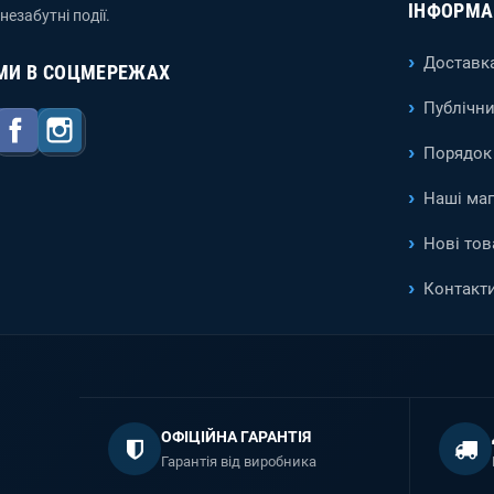
ІНФОРМА
 незабутні події.
Доставка
МИ В СОЦМЕРЕЖАХ
Публічни
Facebook
Instagram
Порядок 
Наші ма
Нові тов
Контакт
ОФІЦІЙНА ГАРАНТІЯ
Гарантія від виробника