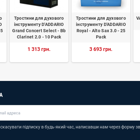
о
Тростини для духового
Тростини для духового
V
O
інструменту D'ADDARIO
інструменту D'ADDARIO
.5
Grand Concert Select - Bb
Royal - Alto Sax 3.0 - 25
Clarinet 2.0 - 10 Pack
Pack
1 313 грн.
3 693 грн.
А
скасувати підписку в будь-який час, написавши нам через форму зв