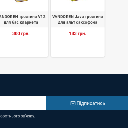
ANDOREN тростини V12
VANDOREN Java тростини
RICO La 
для бас кларнета
для альт саксофона
Medium
Трости
300 грн.
183 грн.
1 
Підписатись
оротнього зв'язку.