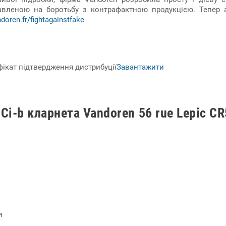
вленою на боротьбу з контрафактною продукцією. Тепер а
oren.fr/fightagainstfake
фікат підтвердження дистрибуції
Завантажити
Сі-b кларнета Vandoren 56 rue Lepic C
и