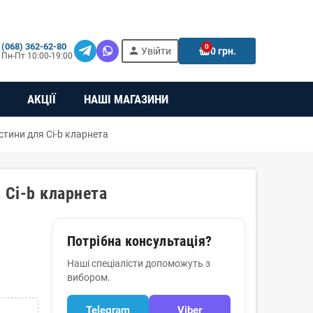
(068) 362-62-80
0
person
e
Увійти
0 грн.
Пн-Пт 10:00-19:00
АКЦІЇ
НАШІ МАГАЗИНИ
стини для Сі-b кларнета
 Сі-b кларнета
Потрібна консультація?
Наші спеціалісти допоможуть з
вибором.
Telegram
Viber