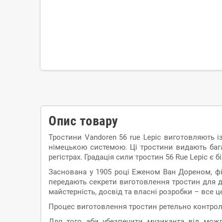
Опис товару
Тростини Vandoren 56 rue Lepic виготовляють і
німецькою системою. Ці тростини видають бага
регістрах. Градація сили тростин 56 Rue Lepic 
Заснована у 1905 році Еженом Ван Дореном, фі
передають секрети виготовлення тростин для дух
майстерність, досвід та власні розробки – все ц
Процес виготовлення тростин ретельно контрол
Для того аби убезпечити музиканта від можли