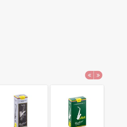
днів після покупки. Винятки становлять витратні
приладів, засоби по догляду, товари, так чи