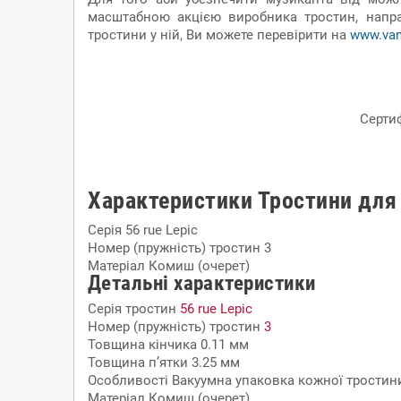
масштабною акцією виробника тростин, напра
тростини у ній, Ви можете перевірити на
www.vand
Серти
Характеристики Тростини для 
Серія
56 rue Lepic
Номер (пружність) тростин
3
Матеріал
Комиш (очерет)
Детальні характеристики
Серія тростин
56 rue Lepic
Номер (пружність) тростин
3
Товщина кінчика
0.11 мм
Товщина п’ятки
3.25 мм
Особливості
Вакуумна упаковка кожної тростин
Матеріал
Комиш (очерет)