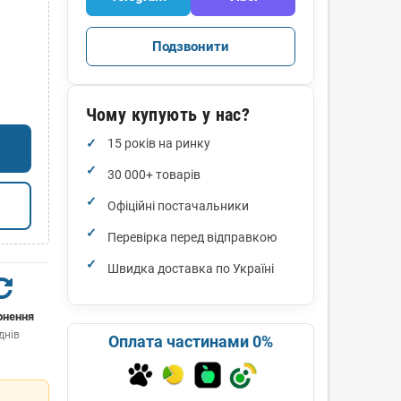
Подзвонити
Чому купують у нас?
15 років на ринку
30 000+ товарів
Офіційні постачальники
Перевірка перед відправкою
Швидка доставка по Україні
рнення
днів
Оплата частинами 0%