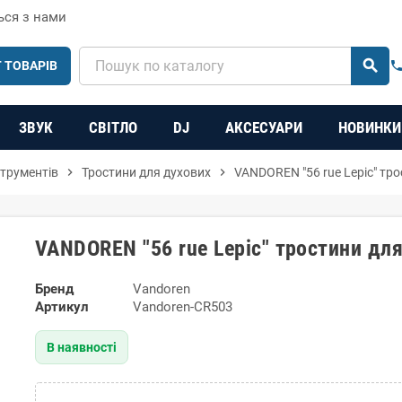
ься з нами
search
 ТОВАРІВ
phon
ЗВУК
СВІТЛО
DJ
АКСЕСУАРИ
НОВИНКИ
струментів
chevron_right
Тростини для духових
chevron_right
VANDOREN "56 rue Lepic" тро
VANDOREN "56 rue Lepic" тростини для
Бренд
Vandoren
Артикул
Vandoren-CR503
В наявності