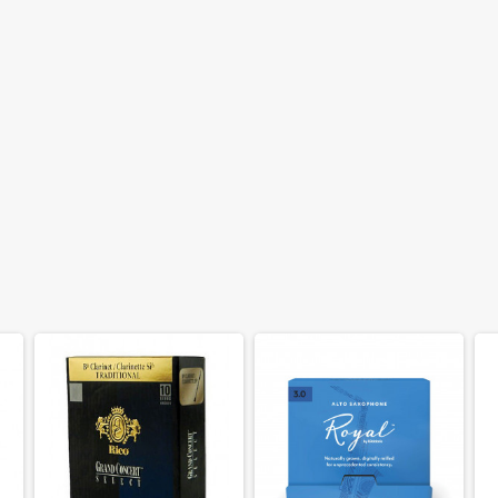
» обмін або повернення товару можливий протягом перших 14 
для гітарних підсилювачів, лампи розжарювання для світлових 
уки і т.п.)
х приладів, акумуляторні батареї гарантія становить 3 місяці.