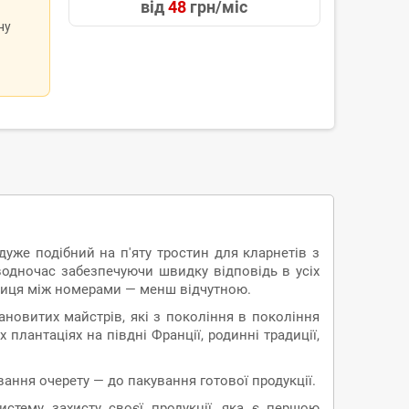
від
48
грн/міс
ну
дуже подібний на п'яту тростин для кларнетів з
водночас забезпечуючи швидку відповідь в усіх
ізниця між номерами — менш відчутною.
новитих майстрів, які з покоління в покоління
плантаціях на півдні Франції, родинні традиції,
ння очерету — до пакування готової продукції.
истему захисту своєї продукції, яка є першою