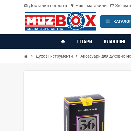
Доставка і оплата
Наші магазини
Зв'яжіт
card_giftcard
location_on
view_headline
КАТАЛОГ
ГІТАРИ
КЛАВІШНІ
home
chevron_right
Духові інструменти
chevron_right
Аксесуари для духових ін