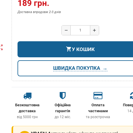
189 грн.
Доставка впродовж 2-3 днів
remove
add
ut_map
shopping_cart
У КОШИК
ШВИДКА ПОКУПКА
Безкоштовна
Офіційна
Оплата
Пове
доставка
гарантія
частинами
14 
від 5000 грн
до 12 міс.
та розстрочка