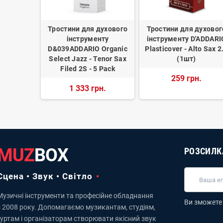
духового
Тростини для духового
Тростини для духовог
'ADDARIO
інструменту
інструменту D'ADDARI
et 3.0 - 25
D&039ADDARIO Organic
Plasticover - Alto Sax 2
Select Jazz - Tenor Sax
(1шт)
Filed 2S - 5 Pack
н.
259 грн.
1 333 грн.
MUZ
BOX
РОЗСИЛК
Сцена • Звук • Світло
Музичні інструменти та професійне обладнання
Ви зможете 
з 2008 року. Допомагаємо музикантам, студіям,
гуртам і організаторам створювати якісний звук