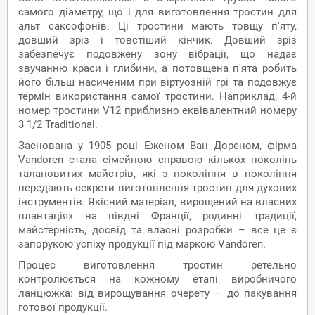
самого діаметру, що і для виготовлення тростин для
альт саксофонів. Ці тростини мають товщу п'яту,
довший зріз і товстіший кінчик. Довший зріз
забезпечує подовжену зону вібрації, що надає
звучанню краси і глибини, а потовщена п'ята робить
його більш насиченим при віртуозній грі та подовжує
термін використання самої тростини. Наприклад, 4-й
номер тростини V12 приблизно еквівалентний номеру
3 1/2 Traditional.
Заснована у 1905 році Еженом Ван Дореном, фірма
Vandoren стала сімейною справою кількох поколінь
талановитих майстрів, які з покоління в покоління
передають секрети виготовлення тростин для духових
інструментів. Якісний матеріал, вирощений на власних
плантаціях на півдні Франції, родинні традиції,
майстерність, досвід та власні розробки – все це є
запорукою успіху продукції під маркою Vandoren.
Процес виготовлення тростин ретельно
контролюється на кожному етапі виробничого
ланцюжка: від вирощування очерету — до пакування
готової продукції.