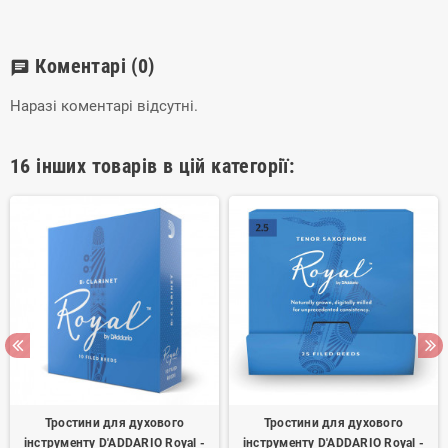
приладів, акумуляторні батареї гарантія становить 3 місяці.
Коментарі
(0)
chat
Наразі коментарі відсутні.
16 інших товарів в цій категорії:
Тростини для духового
Тростини для духового
інструменту D'ADDARIO Royal -
інструменту D'ADDARIO Royal -