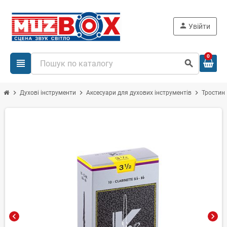
person
Увійти
0
view_headline
search
chevron_right
chevron_right
chevron_right
Духові інструменти
Аксесуари для духових інструментів
Тростин
chevron_left
chevron_right