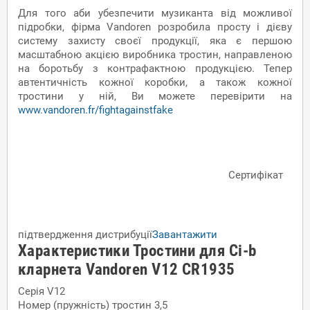
Для того аби убезпечити музиканта від можливої
підробки, фірма Vandoren розробила просту і дієву
систему захисту своєї продукції, яка є першою
масштабною акцією виробника тростин, направленою
на боротьбу з контрафактною продукцією. Тепер
автентичність кожної коробки, а також кожної
тростини у ній, Ви можете перевірити на
www.vandoren.fr/fightagainstfake
Сертифікат
підтвердження дистрибуції
Завантажити
Характеристики Тростини для Сі-b
кларнета Vandoren V12 CR1935
Серія
V12
Номер (пружність) тростин
3,5