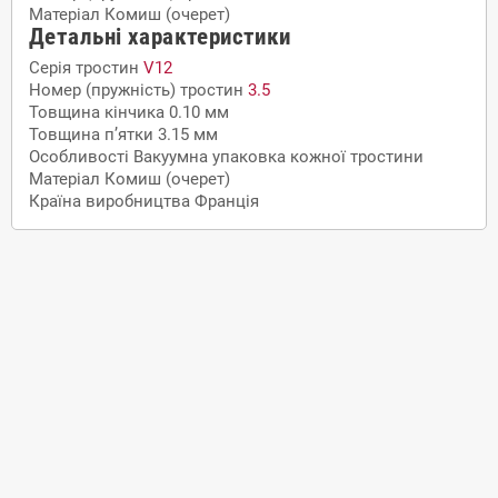
Матеріал
Комиш (очерет)
Детальні характеристики
Серія тростин
V12
Номер (пружність) тростин
3.5
Товщина кінчика
0.10 мм
Товщина п’ятки
3.15 мм
Особливості
Вакуумна упаковка кожної тростини
Матеріал
Комиш (очерет)
Країна виробництва
Франція
Доставка
По Кременчуку, Полтаві
самовивіз з нашого магазину
кур'єром на адресу за домовленістю
безкоштовна доставка при замовленні від 5000 грн. до
відділення транспортної компанії вашого міста
По Україні
Нова Пошта самовивіз з відділення
Нова Пошта адресна доставка