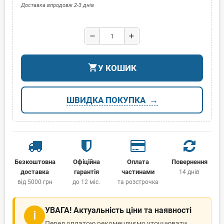
Доставка впродовж 2-3 днів
remove
add
shopping_cart
У КОШИК
ШВИДКА ПОКУПКА
Безкоштовна
Офіційна
Оплата
Повернення
доставка
гарантія
частинами
14 днів
від 5000 грн
до 12 міс.
та розстрочка
УВАГА! Актуальність ціни та наявності
ℹ
Перед оплатою рекомендуємо уточнювати