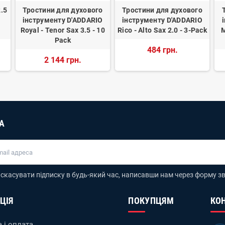
2.5
Тростини для духового
Тростини для духового
інструменту D'ADDARIO
інструменту D'ADDARIO
Royal - Tenor Sax 3.5 - 10
Rico - Alto Sax 2.0 - 3-Pack
M
Pack
484 грн.
2 144 грн.
А
скасувати підписку в будь-який час, написавши нам через форму зв
ЦІЯ
ПОКУПЦЯМ
КО
 і оплата