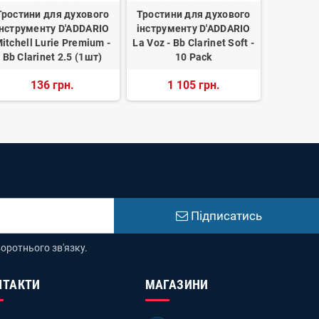
Тростини для духового
Тростини для духового
Тростин
інструменту D'ADDARIO
інструменту D'ADDARIO
інструм
itchell Lurie Premium -
La Voz - Bb Clarinet Soft -
Grand C
Bb Clarinet 2.5 (1шт)
10 Pack
Tenor 
136 грн.
1 105 грн.
2
Підписатись
оротнього зв'язку.
НТАКТИ
МАГАЗИНИ