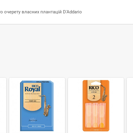
о очерету власних плантацій D'Addario