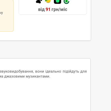
від
91
грн/міс
ну
 звуковидобування, вони ідеально підійдуть для
тьма джазовими музикантами.