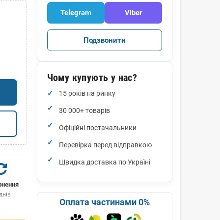
Telegram
Viber
Подзвонити
Чому купують у нас?
15 років на ринку
30 000+ товарів
Офіційні постачальники
Перевірка перед відправкою
Швидка доставка по Україні
рнення
днів
Оплата частинами 0%