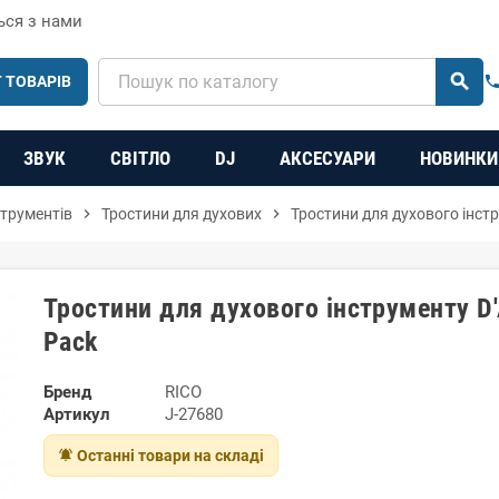
ься з нами
search
 ТОВАРІВ
phon
ЗВУК
СВІТЛО
DJ
АКСЕСУАРИ
НОВИНКИ
струментів
chevron_right
Тростини для духових
chevron_right
Тростини для духового інстру
Тростини для духового інструменту D'A
Pack
Бренд
RICO
Артикул
J-27680
notifications_active
Останні товари на складі