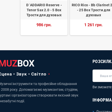
тини V12
D`ADDARIO Reserve -
RICO Rico - Bb Clarinet 
арнета
Tenor Sax 2.0 - 5 Box
- 25 Box Трости для
Трости для духовых
духовых
н.
986 грн.
1 261 грн.
MUZ
BOX
РОЗСИЛК
Сцена • Звук • Світло
Музичні інструменти та професійне обладнання
Ви зможете 
з 2008 року. Допомагаємо музикантам, студіям,
гуртам і організаторам створювати якісний звук
ІНФОРМА
 незабутні події.
Доставка