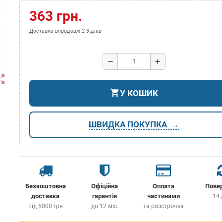
363 грн.
Доставка впродовж 2-3 днів
remove
add
ut_map
shopping_cart
У КОШИК
ШВИДКА ПОКУПКА
Безкоштовна
Офіційна
Оплата
Пове
доставка
гарантія
частинами
14 
від 5000 грн
до 12 міс.
та розстрочка