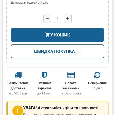
Доставка впродовж 2-3 днів
remove
add
shopping_cart
У КОШИК
ШВИДКА ПОКУПКА
Безкоштовна
Офіційна
Оплата
Повернення
доставка
гарантія
частинами
14 днів
від 5000 грн
до 12 міс.
та розстрочка
УВАГА! Актуальність ціни та наявності
ℹ
Перед оплатою рекомендуємо уточнювати