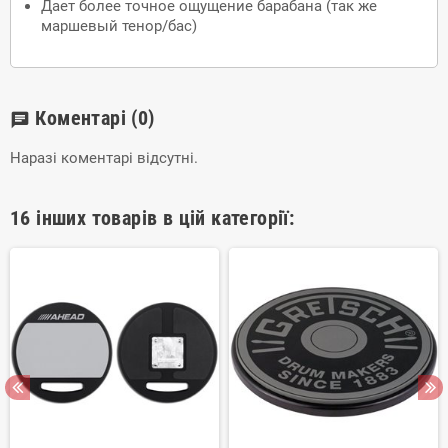
Дает более точное ощущение барабана (так же
маршевый тенор/бас)
Коментарі
(0)
chat
Наразі коментарі відсутні.
16 інших товарів в цій категорії: