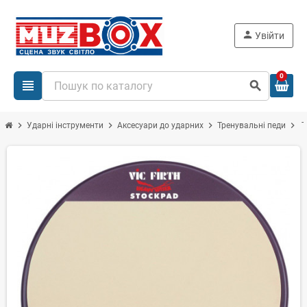
person
Увійти
0
view_headline
search
chevron_right
chevron_right
chevron_right
chevron_right
Ударні інструменти
Аксесуари до ударних
Тренувальні педи
Т