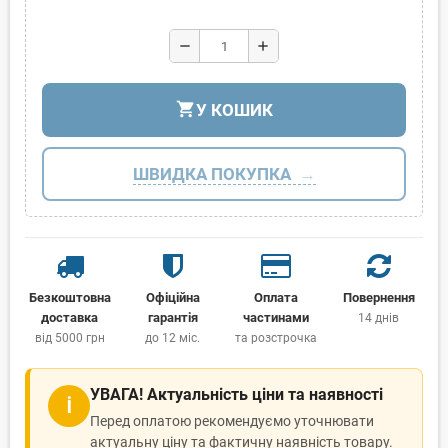
remove
add
shopping_cart
У КОШИК
ШВИДКА ПОКУПКА
Безкоштовна
Офіційна
Оплата
Повернення
доставка
гарантія
частинами
14 днів
від 5000 грн
до 12 міс.
та розстрочка
УВАГА! Актуальність ціни та наявності
ℹ
Перед оплатою рекомендуємо уточнювати
актуальну ціну та фактичну наявність товару.