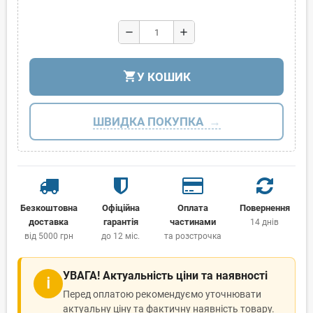
remove
add
shopping_cart
У КОШИК
ШВИДКА ПОКУПКА
Безкоштовна
Офіційна
Оплата
Повернення
доставка
гарантія
частинами
14 днів
від 5000 грн
до 12 міс.
та розстрочка
УВАГА! Актуальність ціни та наявності
ℹ
Перед оплатою рекомендуємо уточнювати
актуальну ціну та фактичну наявність товару.