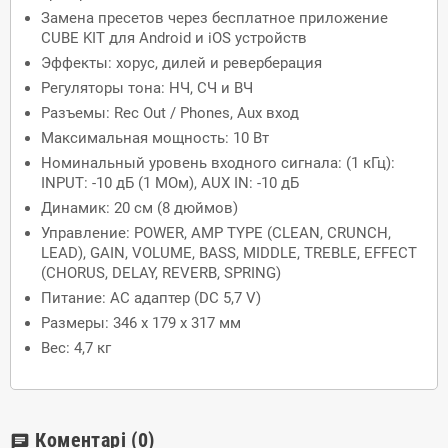
Замена пресетов через бесплатное приложение
CUBE KIT для Android и iOS устройств
Эффекты: хорус, дилей и реверберация
Регуляторы тона: НЧ, СЧ и ВЧ
Разъемы: Rec Out / Phones, Aux вход
Максимальная мощность: 10 Вт
Номинальный уровень входного сигнала: (1 кГц):
INPUT: -10 дБ (1 МОм), AUX IN: -10 дБ
Динамик: 20 см (8 дюймов)
Управление: POWER, AMP TYPE (CLEAN, CRUNCH,
LEAD), GAIN, VOLUME, BASS, MIDDLE, TREBLE, EFFECT
(CHORUS, DELAY, REVERB, SPRING)
Питание: AC адаптер (DC 5,7 V)
Размеры: 346 х 179 х 317 мм
Вес: 4,7 кг
Коментарі
(0)
chat