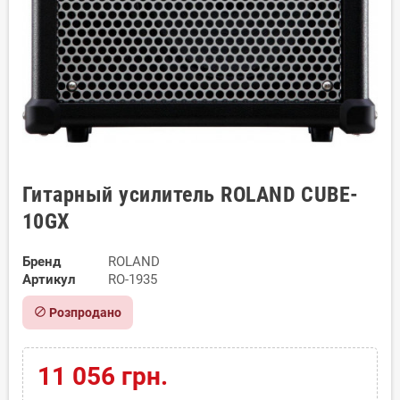
Гитарный усилитель ROLAND CUBE-
10GX
Бренд
ROLAND
Артикул
RO-1935
block
Розпродано
11 056 грн.