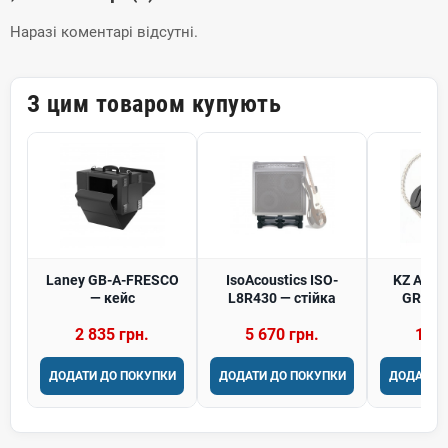
Наразі коментарі відсутні.
З цим товаром купують
Laney GB-A-FRESCO
IsoAcoustics ISO-
KZ Audi
— кейс
L8R430 — стійка
GREY 
наву
2 835 грн.
5 670 грн.
1 07
ДОДАТИ ДО ПОКУПКИ
ДОДАТИ ДО ПОКУПКИ
ДОДАТИ 