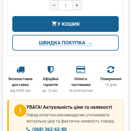
remove
add
shopping_cart
У КОШИК
ШВИДКА ПОКУПКА
Безкоштовна
Офіційна
Оплата
Повернення
доставка
гарантія
частинами
14 днів
від 5000 грн
до 12 міс.
та розстрочка
УВАГА! Актуальність ціни та наявності
ℹ
Перед оплатою рекомендуємо уточнювати
актуальну ціну та фактичну наявність товару.
(068) 362-62-80