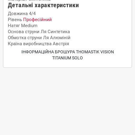
Детальні характеристики
Довжина
4/4
Рівень
Професійний
Натяг
Medium
Основа струни Ля
Синтетика
Обмотка струни Ля
Алюміній
Країна виробництва
Австрія
ІНФОРМАЦІЙНА БРОШУРА THOMASTIK VISION
TITANIUM SOLO
Доставка
По Кременчуку, Полтаві
самовивіз з нашого магазину
кур'єром на адресу за домовленістю
безкоштовна доставка при замовленні від 5000 грн. до
відділення транспортної компанії вашого міста
По Україні
Нова Пошта самовивіз з відділення
Нова Пошта адресна доставка