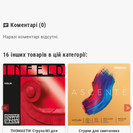
На LED випромінювачі і лазерні діоди для світлових
приладів, акумуляторні батареї гарантія становить 3 місяці.
Коментарі
(0)
chat
Наразі коментарі відсутні.
16 інших товарів в цій категорії:
THOMASTIК Cтруна Мі для
Струни для смичкових