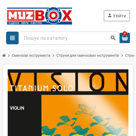
person
Увійти
0
view_headline
search
chevron_right
chevron_right
chevron_right
Смичкові інструменти
Струни для смичкових інструментів
Струн