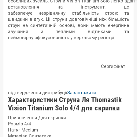
особливих зусиль. Струни Vision Titanium Solo легко адап
встановлення на інструмент, це
забезпечує незрівнянну стабільність строю та
швидкий відгук. Ці струни довговічніші ніж більшість
струн на синтетичній основі, вони мають енергійне
звучання з теплими відтінками та
неймовірну сфокусованість у верхньому регістрі.
Сертифікат
підтвердження дистрибуції
Завантажити
Характеристики Струна Ля Thomastik
Vision Titanium Solo 4/4 для скрипки
Призначення
Для скрипки
Розмір
4/4
Натяг
Medium
Матеріал
Синтетика