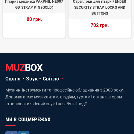
Гітарна механіка PAXPHIL HE007
Стреплоки для гітари FENDER
GD STRAP PIN (GOLD)
SECURITY STRAP LOCKS AND
BUTTONS
80 грн.
702 грн.
MUZ
BOX
Сцена • Звук • Світло
Музичні інструменти та професійне обладнання з 2008 року.
Допомагаємо музикантам, студіям, гуртам і організаторам
створювати якісний звук і незабутні події.
МИ В СОЦМЕРЕЖАХ