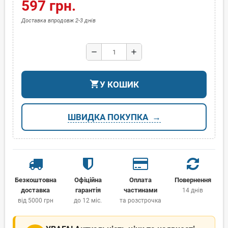
597 грн.
Доставка впродовж 2-3 днів
remove
add
shopping_cart
У КОШИК
ШВИДКА ПОКУПКА
Безкоштовна
Офіційна
Оплата
Повернення
доставка
гарантія
частинами
14 днів
від 5000 грн
до 12 міс.
та розстрочка