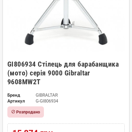
GI806934 Стілець для барабанщика
(мото) серія 9000 Gibraltar
9608MW2T
Бренд
GIBRALTAR
Артикул
G-GI806934
block
Розпродано