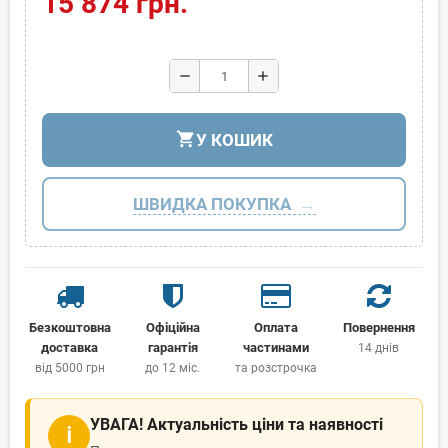
15 874 грн.
remove
add
shopping_cart
У КОШИК
ШВИДКА ПОКУПКА
Безкоштовна
Офіційна
Оплата
Повернення
доставка
гарантія
частинами
14 днів
від 5000 грн
до 12 міс.
та розстрочка
УВАГА! Актуальність ціни та наявності
ℹ