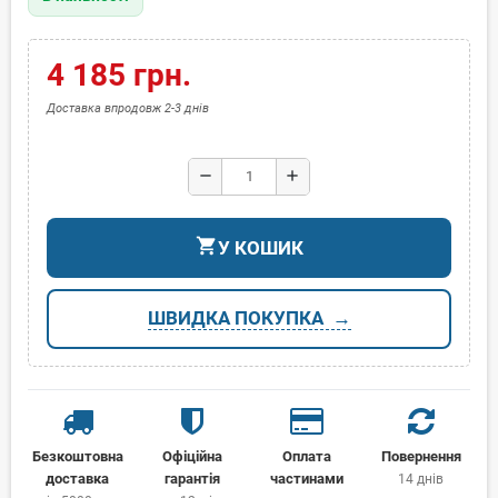
4 185 грн.
Доставка впродовж 2-3 днів
remove
add
shopping_cart
У КОШИК
ШВИДКА ПОКУПКА
Безкоштовна
Офіційна
Оплата
Повернення
доставка
гарантія
частинами
14 днів