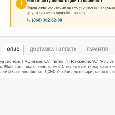
УВАГА! Актуальність ціни та наявності
ℹ
Перед оплатою рекомендуємо уточнювати актуаль
ціну та фактичну наявність товару.
(068) 362-62-80
ОПИС
ДОСТАВКА І ОПЛАТА
ГАРАНТІЯ
 система. НЧ динамік 6,5”, твітер 1”. Потужність: 30/15/7,5 В
ь: 90дБ. Тип підключення: клеми. Сітка на магнітному кріпле
сертифікат відповідності ДСНС України для використання в с