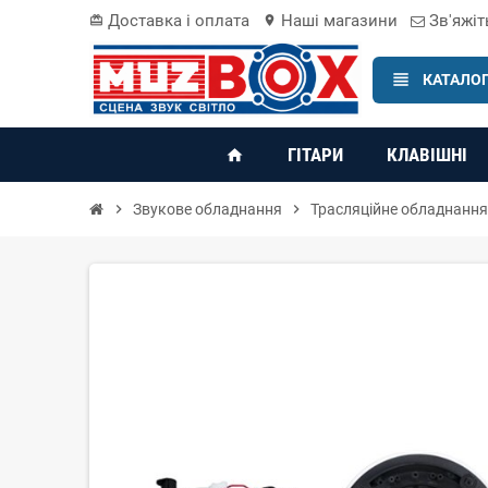
Доставка і оплата
Наші магазини
Зв'яжіт
card_giftcard
location_on
view_headline
КАТАЛОГ
ГІТАРИ
КЛАВІШНІ
home
chevron_right
Звукове обладнання
chevron_right
Трасляційне обладнання