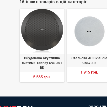
16 інших товарів в цій категорії:
6C/T
Вбудована акустична
Стельова АС DV audi
система Tannoy CVS 301
CMG-8.2
рн.
BK
1 915 грн.
5 585 грн.