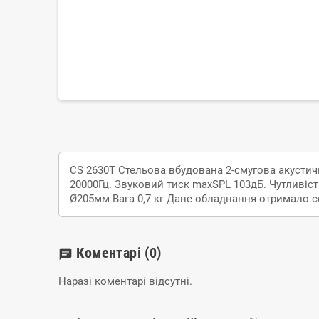
CS 2630T Стельова вбудована 2-смугова акустична
20000Гц. Звуковий тиск maxSPL 103дБ. Чутливіст
Ø205мм Вага 0,7 кг Дане обладнання отримало 
Коментарі
(0)
chat
Наразі коментарі відсутні.