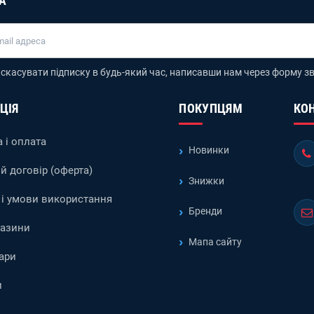
А
скасувати підписку в будь-який час, написавши нам через форму зв
ЦІЯ
ПОКУПЦЯМ
КО
 і оплата
Новинки
й договір (оферта)
Знижки
і умови використання
Бренди
газини
Мапа сайту
ари
и