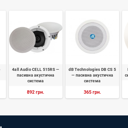
o
4all Audio CELL 515RS —
dB Technologies DB CS 5
пасивна акустична
— пасивна акустична
с
система
система
892 грн.
365 грн.