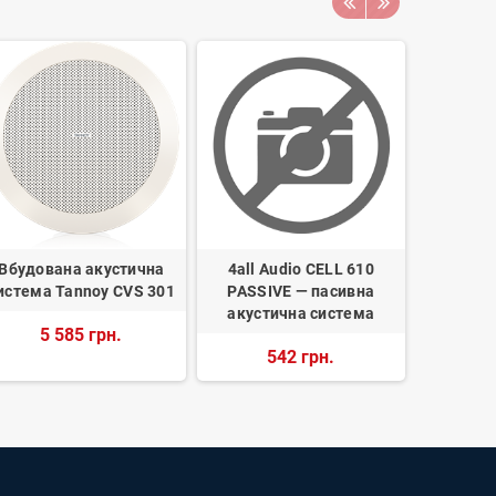
Вбудована акустична
4all Audio CELL 610
4all Au
истема Tannoy CVS 301
PASSIVE — пасивна
пасив
акустична система
5 585 грн.
542 грн.
4