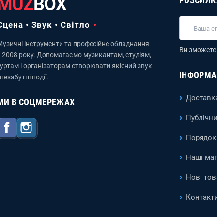
MUZ
BOX
РОЗСИЛК
Сцена • Звук • Світло
Музичні інструменти та професійне обладнання
Ви зможете 
з 2008 року. Допомагаємо музикантам, студіям,
гуртам і організаторам створювати якісний звук
ІНФОРМА
 незабутні події.
Доставка
МИ В СОЦМЕРЕЖАХ
Публічни
Facebook
Instagram
Порядок 
Наші ма
Нові тов
Контакт