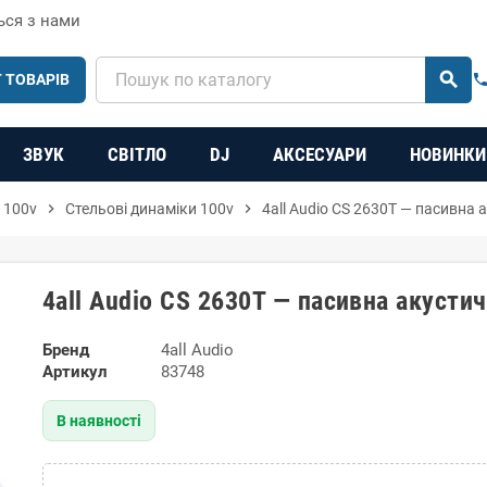
ься з нами
search
 ТОВАРІВ
phon
ЗВУК
СВІТЛО
DJ
АКСЕСУАРИ
НОВИНКИ
 100v
chevron_right
Стельові динаміки 100v
chevron_right
4all Audio CS 2630T — пасивна 
4all Audio CS 2630T — пасивна акусти
Бренд
4all Audio
Артикул
83748
В наявності