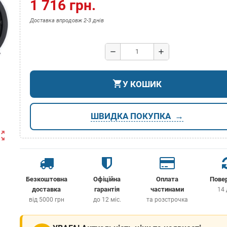
1 716 грн.
Доставка впродовж 2-3 днів
remove
add
shopping_cart
У КОШИК
ШВИДКА ПОКУПКА
ut_map
Безкоштовна
Офіційна
Оплата
Пове
доставка
гарантія
частинами
14 
від 5000 грн
до 12 міс.
та розстрочка