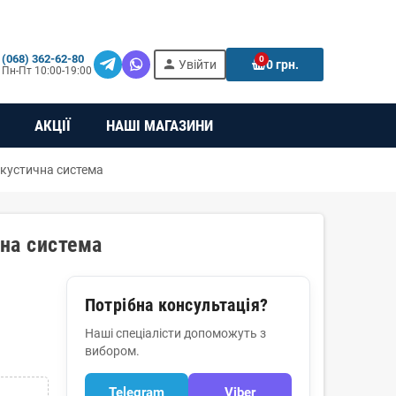
(068) 362-62-80
0
person
e
Увійти
0 грн.
Пн-Пт 10:00-19:00
АКЦІЇ
НАШІ МАГАЗИНИ
акустична система
чна система
Потрібна консультація?
Наші спеціалісти допоможуть з
вибором.
Telegram
Viber