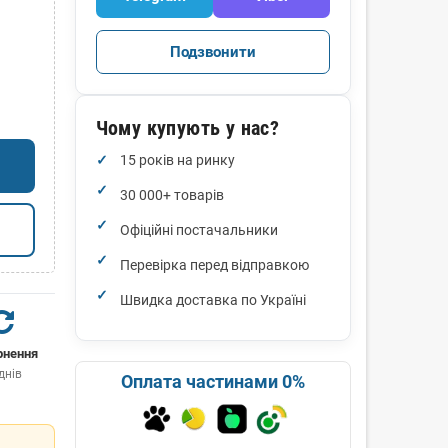
Подзвонити
Чому купують у нас?
15 років на ринку
30 000+ товарів
Офіційні постачальники
Перевірка перед відправкою
Швидка доставка по Україні
рнення
днів
Оплата частинами 0%