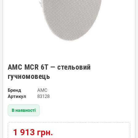
AMC MCR 6T — стельовий
гучномовець
Бренд
AMC
Артикул
83128
В наявності
1 913 грн.