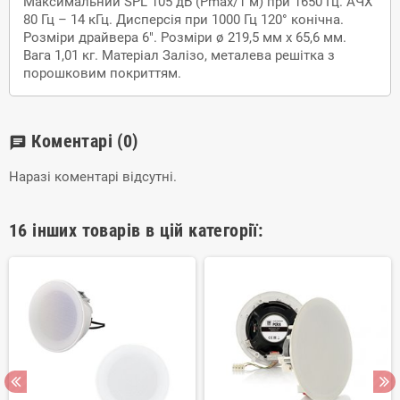
Максимальний SPL 105 дБ (Pmax/1 м) при 1650 Гц. АЧХ
80 Гц – 14 кГц. Дисперсія при 1000 Гц 120° конічна.
Розміри драйвера 6". Розміри ø 219,5 мм x 65,6 мм.
Вага 1,01 кг. Матеріал Залізо, металева решітка з
порошковим покриттям.
Коментарі
(0)
chat
Наразі коментарі відсутні.
16 інших товарів в цій категорії: