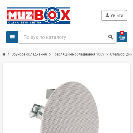
person
Увійти
0
view_headline
search
chevron_right
chevron_right
chevron_right
Звукове обладнання
Трасляційне обладнання 100v
Стельові дин