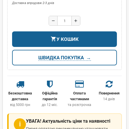
Доставка впродовж 2-3 днів
remove
add
shopping_cart
У КОШИК
ШВИДКА ПОКУПКА
Безкоштовна
Офіційна
Оплата
Повернення
доставка
гарантія
частинами
14 днів
від 5000 грн
до 12 міс.
та розстрочка
УВАГА! Актуальність ціни та наявності
ℹ
Перед оплатою рекомендуємо уточнювати