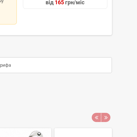
ну
від
165
грн/міс
грифа