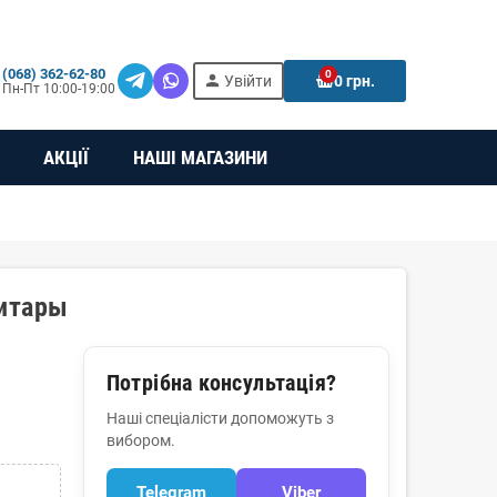
(068) 362-62-80
0
person
e
Увійти
0 грн.
Пн-Пт 10:00-19:00
АКЦІЇ
НАШІ МАГАЗИНИ
гитары
Потрібна консультація?
Наші спеціалісти допоможуть з
вибором.
Telegram
Viber