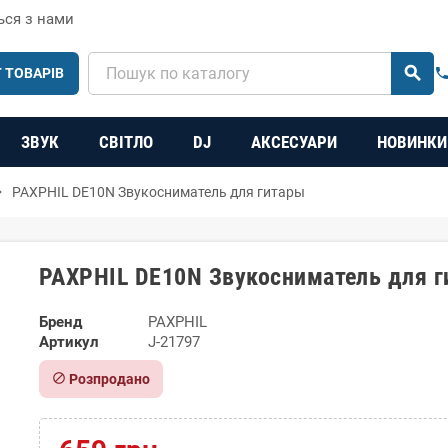
ься з нами
search
 ТОВАРІВ
phon
ЗВУК
СВІТЛО
DJ
АКСЕСУАРИ
НОВИНКИ
_right
PAXPHIL DE10N Звукосниматель для гитары
PAXPHIL DE10N Звукосниматель для 
Бренд
PAXPHIL
Артикул
J-21797
block
Розпродано