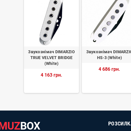
DIMARZIO
Звукознімач DIMARZIO
Звукознімач DIMARZI
 (White)
TRUE VELVET BRIDGE
HS-3 (White)
(White)
н.
4 686 грн.
4 163 грн.
MUZ
BOX
РОЗСИЛК