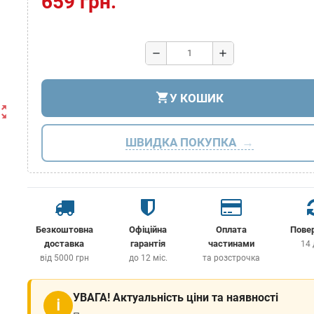
659 грн.
remove
add
shopping_cart
У КОШИК
ut_map
ШВИДКА ПОКУПКА
Безкоштовна
Офіційна
Оплата
Пове
доставка
гарантія
частинами
14 
від 5000 грн
до 12 міс.
та розстрочка
УВАГА! Актуальність ціни та наявності
ℹ