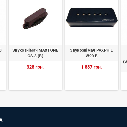
O
Звукознімач MAXTONE
Звукознімач PAXPHIL
GS-3 (B)
W90 B
(
328 грн.
1 887 грн.
А