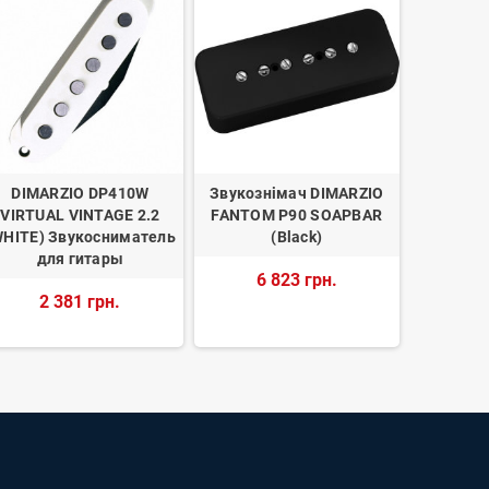
DIMARZIO DP410W
Звукознімач DIMARZIO
Звукозн
VIRTUAL VINTAGE 2.2
FANTOM P90 SOAPBAR
VIRTUAL 
WHITE) Звукосниматель
(Black)
для гитары
6 823 грн.
5 
2 381 грн.