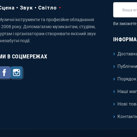
Сцена • Звук • Світло
Музичні інструменти та професійне обладнання
Ви зможете 
з 2008 року. Допомагаємо музикантам, студіям,
гуртам і організаторам створювати якісний звук
ІНФОРМА
 незабутні події.
Доставка
МИ В СОЦМЕРЕЖАХ
Публічни
Facebook
Instagram
Порядок 
Наші ма
Нові тов
Контакт