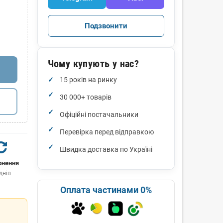
Подзвонити
Чому купують у нас?
15 років на ринку
30 000+ товарів
Офіційні постачальники
Перевірка перед відправкою
Швидка доставка по Україні
рнення
днів
Оплата частинами 0%