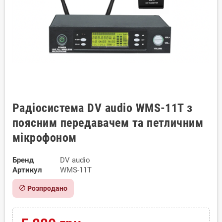
Радіосистема DV audio WMS-11T з
поясним передавачем та петличним
мiкрофоном
Бренд
DV audio
Артикул
WMS-11T
block
Розпродано