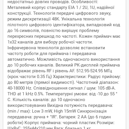
недостатньо довгих проводів. Особливості:
Металевий корпус стандарту EIA 1 / 2U, 1U, надійної
конструкції. Технологія передачі цифрового звуку,
режим дискретизації 48K. Унікальна технологія
пілотного цифрового ідентифікатора, випадковий код
до 16 символів, повністю вирішує проблему
перехресних перешкод по частоті. Кожен приймач має
1x32 каналів для вибору робочої частоти.
Інфрачервона технологія дозволяє встановити
частоту роботи для приймача і передавача
автоматично. Можливість одночасного використання
до 10 робочих каналів. Великий РК-дисплей приймача
відображає рівень RF і рівень AF. 512.95-524.95 МГц
(крок частоти 0.35 Гц) Характеристики: Радіус прийому:
до 80 метрів (прямої видимості). Частотний діапазон:
40-18000 Hz. Співвідношення сигнал / шум: 105 dB-A.
THD at 1 kHz 0.5%. Температурні умови: від -10 до 55 °
C. Кількість каналів: до 10 одночасно
використовуваних Вихідна потужність передавача:
(min / max): Low 3 mW, High 15mW Синхронізація
передавача: ручна + "IR". Батарея: 2 АА (до 6 годин
роботи) Корпус приймача: чорний пластик Розміри:
ШхВхГ: 255х44х210 мм Вага: близько 1 кг