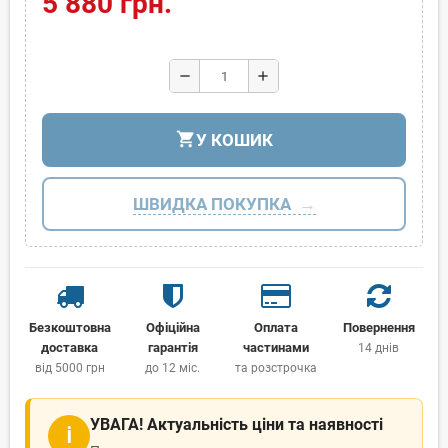
5 880 грн.
remove
add
shopping_cart
У КОШИК
ШВИДКА ПОКУПКА
Безкоштовна
Офіційна
Оплата
Повернення
доставка
гарантія
частинами
14 днів
від 5000 грн
до 12 міс.
та розстрочка
УВАГА! Актуальність ціни та наявності
ℹ