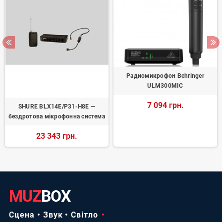
Радиомикрофон Behringer
ULM300MIC
7 094 грн.
SHURE BLX14E/P31-H8E —
бездротова мікрофонна система
23 343 грн.
MUZ
BOX
Сцена • Звук • Світло