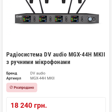
Радіосистема DV audio MGX-44H MKII
з ручними мікрофонами
Бренд
DV audio
Артикул
MGX-44H MKII
block
Розпродано
18 240 грн.