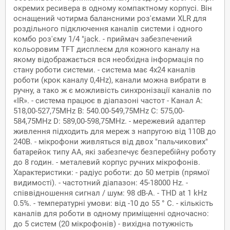
окремих ресивера в одному компактному корпусі. Він
оснащений чотирма балансними роз'ємами XLR для
роздільного підключення каналів системи і одного
комбо роз'єму 1/4 "jack. - приймач забезпечений
кольоровим TFT дисплеєм для кожного каналу на
якому відображається вся необхідна інформація по
стану роботи системи. - система має 4x24 каналів
роботи (крок каналу 0,4Hz), канали можна вибрати в
ручну, а тако ж є можливість синхронізації каналів по
«IR». - cистема працює в діапазоні частот - Канал А:
518,00-527,75MHz В: 540.00-549,75MHz С: 575,00-
584,75MHz D: 589,00-598,75MHz. - мережевий адаптер
живлення підходить для мереж з напругою від 110В до
240В. - мікрофони живляться від двох "пальчикових"
батарейок типу AA, які забезпечує безперебійну роботу
до 8 годин. - металевий корпус ручних мікрофонів.
Характеристики: - радіус роботи: до 50 метрів (прямої
видимості). - частотний діапазон: 45-18000 Hz. -
співвідношення сигнал / шум: 98 dB-A. - THD at 1 kHz
0.5%. - температурні умови: від -10 до 55 ° C. - кількість
каналів для роботи в одному приміщенні одночасно:
до 5 систем (20 мікрофонів) - вихідна потужність