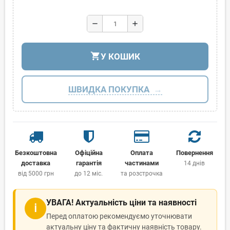
remove
add
shopping_cart
У КОШИК
ШВИДКА ПОКУПКА
Безкоштовна
Офіційна
Оплата
Повернення
доставка
гарантія
частинами
14 днів
від 5000 грн
до 12 міс.
та розстрочка
УВАГА! Актуальність ціни та наявності
ℹ
Перед оплатою рекомендуємо уточнювати
актуальну ціну та фактичну наявність товару.