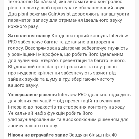
технологію GainAssist, яка автоматично контролює
рівні на льоту, щоб гарантувати збалансований звук.
Два різні режими GainAssist дозволяють налаштувати
параметри запису для отримання ідеального звуку
кожного разу.
Захоплення голосу
Конденсаторний капсуль Interview
PRO забезпечує багате та детальне відтворення
голосу. Всеспрямована діаграма забезпечує гнучкість
у розміщенні мікрофона, що робить його ідеальним
для вуличних інтерв'ю, презентацій та багато іншого.
Вбудований попфільтр, вітрозахист та внутрішнє
протиударне кріплення забезпечують захист від
зайвих звуків та шуму вітру, зберігаючи чистоту
вашого звуку.
Універсальне рішення
Interview PRO ідеально підходить
для різних ситуацій – від презентацій та вуличних
інтерв'ю до подкастів та створення контенту на ходу.
Унікальний набір функцій робить його
ультрауніверсальним та високоякісним рішенням для
запису вашого голосу.
Ніколи не втрачайте запис
Завдяки більш ніж 40