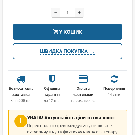
remove
add
shopping_cart
У КОШИК
ШВИДКА ПОКУПКА
Безкоштовна
Офіційна
Оплата
Повернення
доставка
гарантія
частинами
14 днів
від 5000 грн
до 12 міс.
та розстрочка
УВАГА! Актуальність ціни та наявності
ℹ
Перед оплатою рекомендуємо уточнювати
актуальну ціну та фактичну наявність товару.