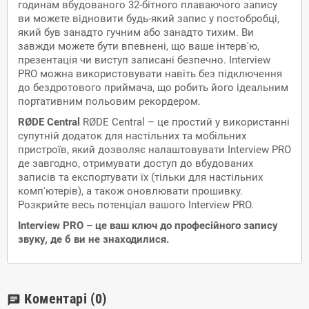
годинам вбудованого 32-бітного плаваючого запису
ви можете відновити будь-який запис у постобробці,
який був занадто гучним або занадто тихим. Ви
завжди можете бути впевнені, що ваше інтерв'ю,
презентація чи виступ записані безпечно. Interview
PRO можна використовувати навіть без підключення
до бездротового приймача, що робить його ідеальним
портативним польовим рекордером.
RØDE Central
RØDE Central – це простий у використанні
супутній додаток для настільних та мобільних
пристроїв, який дозволяє налаштовувати Interview PRO
де завгодно, отримувати доступ до вбудованих
записів та експортувати їх (тільки для настільних
комп'ютерів), а також оновлювати прошивку.
Розкрийте весь потенціал вашого Interview PRO.
Interview PRO – це ваш ключ до професійного запису
звуку, де б ви не знаходилися.
Коментарі
(0)
chat