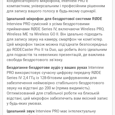
конденсаторного мікрофона, Interview PRO є
компактним, універсальним і професійним рішенням
для запису вашого голосу в будь-якому сценарії.
Ідеальний мікрофон для бездротової системи RØDE
Interview PRO сумісний з усіма бездротовими
приймачами RØDE Series IV, включаючи Wireless PRO,
Wireless ME та Wireless GO II. Він ідеально підходить
для запису звуку на камеру, смартфон чи комп'ютер.
Цей мікрофон також можна під'єднати безпосередньо
до RODECaster Pro II та Duo, що робить його ідеальним
для подкастів та невеликих презентацій, де важлива
свобода бездротового зв'язку.
Бездоганне бездротове аудіо у ваших руках
Interview
PRO використовує сучасну цифрову передачу RØDE
Series IV 2,4 ГГц із 128-бітовим шифруванням для
забезпечення неймовірно стабільного бездротового
звуку на відстані до 200 м (пряма видимість).
Оптимізований для стабільної роботи на близькій
відстані, цей мікрофон забезпечить вам якісний запис
у будь-яких умовах.
Ідеальний звук
Interview PRO має інтелектуальну