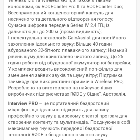
Wireless ME та Wireless GO II, а також з такими
консолями, як RODECaster Pro II та RODECaster Duo;
Всеспрямований конденсаторний капсуль для
насиченого та детального відтворення голосу;
Сучасна цифрова передача Series IV 2,4 ГГц із
дальністю дії до 200 м (пряма видимість);
Інтелектуальна технологія GainAssist для постійного
захоплення ідеального звуку; Більше 40 годин
вбудованого 32-бітного плаваючого запису; Низький
рівень шуму для кришталево чистого запису; До 25
годин роботи від вбудованої акумуляторної батарейки;
У комплект входить високоякісний поп-фільтр для
зменшення зайвих звуків та шуму вітру; Підтримка
таймкоду при використанні приймача Wireless PRO;
Розроблено та виготовлено на найсучасніших
виробничих підприємствах RØDE у Сіднеї, Австралія.
Interview PRO
– це портативний бездротовий
мікрофон, що ідеально підходить для запису
професійного звуку в широкому спектрі програм для
створення контенту та мультимедіа. Поєднуючи в собі
максимальну гнучкість передової бездротової
технології RØDE з бездоганною якістю звуку