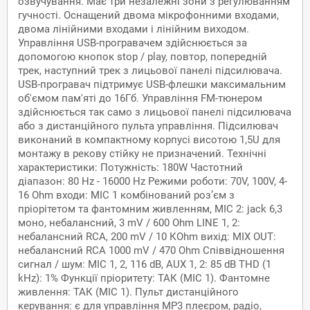
озвучування. Має три незалежні зони з регулюванням
гучності. Оснащений двома мікрофонними входами,
двома лінійними входами і лінійним виходом.
Управління USB-програвачем здійснюється за
допомогою кнопок stop / play, повтор, попередній
трек, наступний трек з лицьової панелі підсилювача.
USB-програвач підтримує USB-флешки максимальним
об'ємом пам'яті до 16Гб. Управління FM-тюнером
здійснюється так само з лицьової панелі підсилювача
або з дистанційного пульта управління. Підсилювач
виконаний в компактному корпусі висотою 1,5U для
монтажу в рекову стійку не призначений. Технічні
характеристики: Потужність: 180W Частотний
діапазон: 80 Hz - 16000 Hz Режими роботи: 70V, 100V, 4-
16 Ohm входи: MIC 1 комбінований розʼєм з
пріорітетом та фантомним живленням, MIC 2: jack 6,3
моно, небалансний, 3 mV / 600 Ohm LINE 1, 2:
небалансний RCA, 200 mV / 10 КOhm вихід: MIX OUT:
небалансний RCA 1000 mV / 470 Ohm Співвідношення
сигнал / шум: MIC 1, 2, 116 dB, AUX 1, 2: 85 dB THD (1
kHz): 1% Функції пріоритету: ТАК (MIC 1). Фантомне
живлення: ТАК (MIC 1). Пульт дистанційного
керування: є для управління MP3 плеєром, радіо,