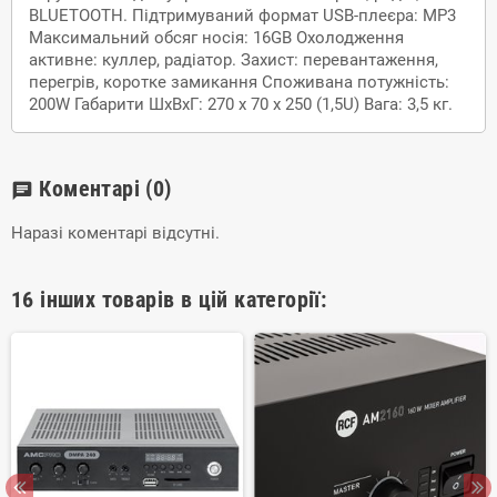
BLUETOOTH. Підтримуваний формат USB-плеєра: MP3
Максимальний обсяг носія: 16GB Охолодження
активне: куллер, радіатор. Захист: перевантаження,
перегрів, коротке замикання Споживана потужність:
200W Габарити ШхВхГ: 270 х 70 х 250 (1,5U) Вага: 3,5 кг.
Коментарі
(0)
chat
Наразі коментарі відсутні.
16 інших товарів в цій категорії: