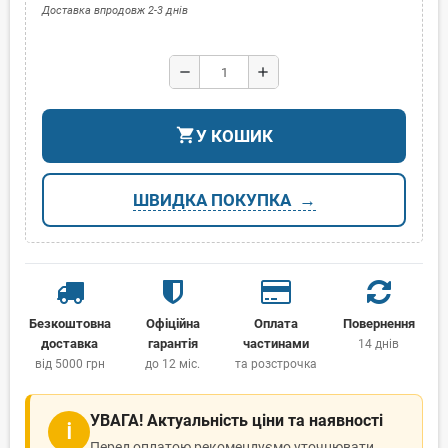
Доставка впродовж 2-3 днів
remove
add
shopping_cart
У КОШИК
ШВИДКА ПОКУПКА
Безкоштовна
Офіційна
Оплата
Повернення
доставка
гарантія
частинами
14 днів
від 5000 грн
до 12 міс.
та розстрочка
УВАГА! Актуальність ціни та наявності
ℹ
Перед оплатою рекомендуємо уточнювати