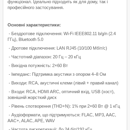
функціонал. Ідеально підходить як для дому, так і
професійного застосування.
Основні характеристики:
- Бездротове підключення: Wi-Fi IEEE802.11 b/g/n (2.4
ГГц), Bluetooth 5.0
- Дротове підключення: LAN RJ45 (10/100 Мбіт/с)
- Частотний діапазон: 20 Гц – 20 кГц
- Вихідна потужність: 2×60 Вт
- Імпеданс: Підтримка акустики з опором 4–8 Ом
- Виходи: RCA, акустичні клеми (лівий + правий канал)
- Входи: RCA, HDMI ARC, оптичний вхід, USB (хост),
зовнішній жорсткий диск
- Рівень спотворення (THD+N): 1% при 2×60 Вт @ 1 кГц
- Аудіоформати, що підтримуються: FLAC, MP3, AAC,
AAC+, ALAC, APE, WAV
- Частота дискретизації: До 24 біт/192 кГц