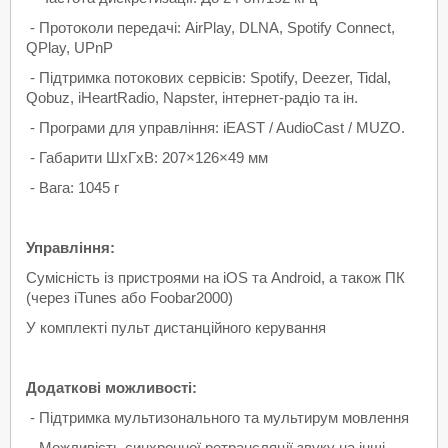
- Протоколи передачі: AirPlay, DLNA, Spotify Connect,
QPlay, UPnP
- Підтримка потокових сервісів: Spotify, Deezer, Tidal,
Qobuz, iHeartRadio, Napster, інтернет-радіо та ін.
- Програми для управління: iEAST / AudioCast / MUZO.
- Габарити ШхГхВ: 207×126×49 мм
- Вага: 1045 г
Управління:
Сумісність із пристроями на iOS та Android, а також ПК
(через iTunes або Foobar2000)
У комплекті пульт дистанційного керування
Додаткові можливості:
- Підтримка мультизонального та мультирум мовлення
- Можливість синхронної ретрансляції звуку на інші