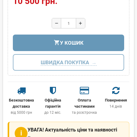
10 500 грн.
remove
add
shopping_cart
У КОШИК
ШВИДКА ПОКУПКА
Безкоштовна
Офіційна
Оплата
Повернення
доставка
гарантія
частинами
14 днів
від 5000 грн
до 12 міс.
та розстрочка
УВАГА! Актуальність ціни та наявності
ℹ