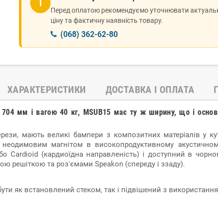
ℹ
Перед оплатою рекомендуємо уточнювати актуаль
ціну та фактичну наявність товару.
(068) 362-62-80
ХАРАКТЕРИСТИКИ
ДОСТАВКА І ОПЛАТА
704 мм і вагою 40 кг, MSUB15 має ту ж ширину, що і основн
ерези, мають великі бампери з композитних матеріалів у ку
і неодимовим магнітом в високопродуктивному акустичном
 Cardioid (кардиоїдна направленість) і доступний в чорно
ю решіткою та роз'ємами Speakon (спереду і ззаду).
ти як встановлений стеком, так і підвішений з використанн