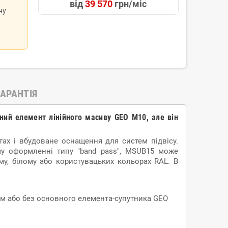
від
39 570
грн/міс
ну
ГАРАНТІЯ
ий елемент лінійного масиву GEO M10, але він
тах і вбудоване оснащення для систем підвісу.
у оформленні типу "band pass", MSUB15 може
му, білому або користувацьких кольорах RAL. В
ям або без основного елемента-супутника GEO