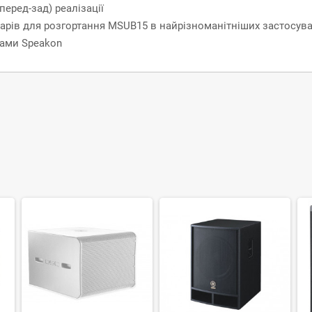
перед-зад) реалізації
арів для розгортання MSUB15 в найрізноманітніших застосув
мами Speakon