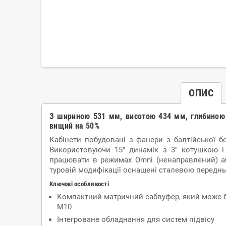
ОПИС
З шириною 531 мм, висотою 434 мм, глибиною 
вищий на 50%
Кабінети побудовані з фанери з балтійської б
Використовуючи 15" динамік з 3" котушкою 
працювати в режимах Omni (ненаправлений) або
туровій модифікації оснащені сталевою передньо
Ключові особливості
Компактний матричний сабвуфер, який може бу
M10
Інтегроване обладнання для систем підвісу