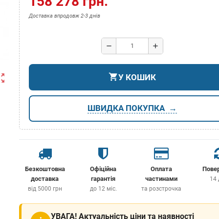
158 278 грн.
Доставка впродовж 2-3 днів
remove
add
shopping_cart
ut_map
У КОШИК
ШВИДКА ПОКУПКА
Безкоштовна
Офіційна
Оплата
Пове
доставка
гарантія
частинами
14 
від 5000 грн
до 12 міс.
та розстрочка
УВАГА! Актуальність ціни та наявності