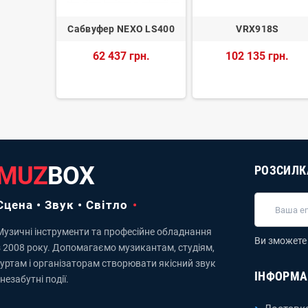
SW-BK —
Сабвуфер NEXO LS400
VRX918S
бвуфер
62 437 грн.
102 135 грн.
8 320 грн.
MUZ
BOX
РОЗСИЛК
Сцена • Звук • Світло
Музичні інструменти та професійне обладнання
Ви зможете 
з 2008 року. Допомагаємо музикантам, студіям,
гуртам і організаторам створювати якісний звук
ІНФОРМА
 незабутні події.