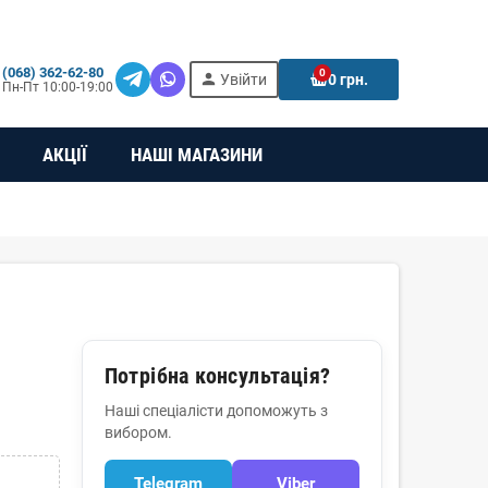
(068) 362-62-80
0
person
e
Увійти
0 грн.
Пн-Пт 10:00-19:00
АКЦІЇ
НАШІ МАГАЗИНИ
Потрібна консультація?
Наші спеціалісти допоможуть з
вибором.
Telegram
Viber