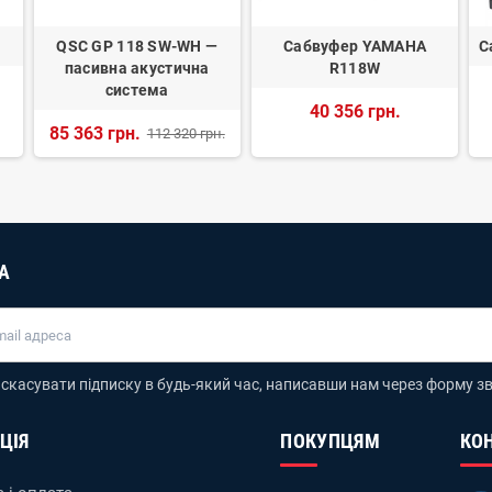
QSC GP 118 SW-WH —
Сабвуфер YAMAHA
С
пасивна акустична
R118W
система
40 356 грн.
85 363 грн.
112 320 грн.
А
скасувати підписку в будь-який час, написавши нам через форму зв
ЦІЯ
ПОКУПЦЯМ
КО