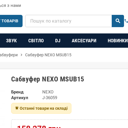
ься з нами
search
 ТОВАРІВ
phon
ЗВУК
СВІТЛО
DJ
АКСЕСУАРИ
НОВИНКИ
сабвуфери
chevron_right
Сабвуфер NEXO MSUB15
Сабвуфер NEXO MSUB15
Бренд
NEXO
Артикул
J-36059
notifications_active
Останні товари на складі