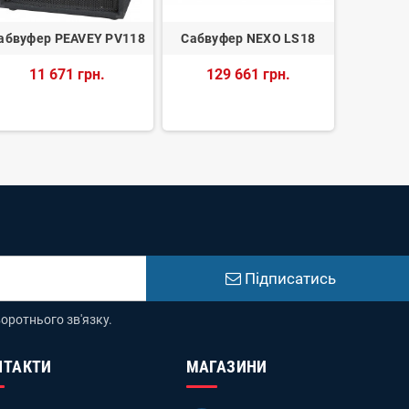
абвуфер PEAVEY PV118
Сабвуфер NEXO LS18
Сабвуфер
11 671 грн.
129 661 грн.
73
Підписатись
оротнього зв'язку.
НТАКТИ
МАГАЗИНИ