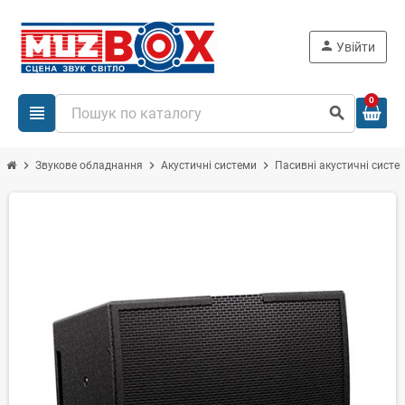
person
Увійти
0
view_headline
search
chevron_right
chevron_right
chevron_right
Звукове обладнання
Акустичні системи
Пасивні акустичні систе