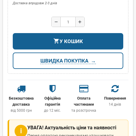
Доставка впродовж 2-3 днів
remove
add
shopping_cart
У КОШИК
ШВИДКА ПОКУПКА
Безкоштовна
Офіційна
Оплата
Повернення
доставка
гарантія
частинами
14 днів
від 5000 грн
до 12 міс.
та розстрочка
УВАГА! Актуальність ціни та наявності
ℹ
Перед оплатою рекомендуємо уточнювати