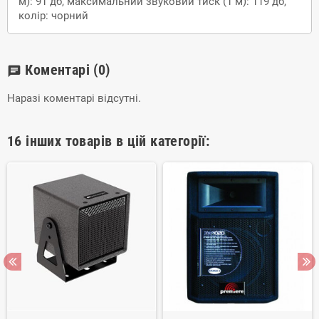
м): 91 дб, максимальний звуковий тиск (1 м): 119 дб,
колір: чорний
Коментарі
(0)
chat
Наразі коментарі відсутні.
16 інших товарів в цій категорії: