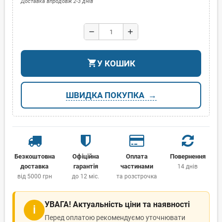
Доставка впродовж 2-3 днів
remove
add
shopping_cart
У КОШИК
ШВИДКА ПОКУПКА
Безкоштовна
Офіційна
Оплата
Повернення
доставка
гарантія
частинами
14 днів
від 5000 грн
до 12 міс.
та розстрочка
УВАГА! Актуальність ціни та наявності
ℹ
Перед оплатою рекомендуємо уточнювати