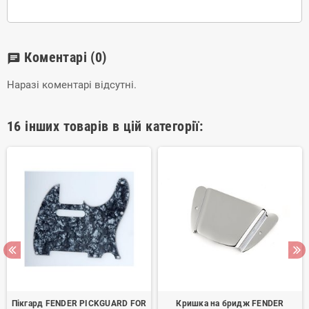
Коментарі
(0)
chat
Наразі коментарі відсутні.
16 інших товарів в цій категорії:
Пікгард FENDER PICKGUARD FOR
Кришка на бридж FENDER