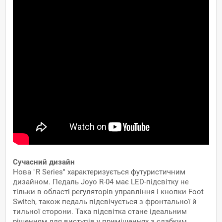
Сучасний дизайн
Нова "R Series" характеризується футуристичним
дизайном. Педаль Joyo R-04 має LED-підсвітку не
тільки в області регуляторів управління і кнопки Foot
Switch, також педаль підсвічується з фронтальної й
тильної сторони. Така підсвітка стане ідеальним
рішенням для виступів у приміщеннях з слабким