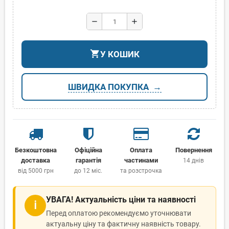
remove
add
shopping_cart
У КОШИК
ШВИДКА ПОКУПКА
Безкоштовна
Офіційна
Оплата
Повернення
доставка
гарантія
частинами
14 днів
від 5000 грн
до 12 міс.
та розстрочка
УВАГА! Актуальність ціни та наявності
ℹ
Перед оплатою рекомендуємо уточнювати
актуальну ціну та фактичну наявність товару.