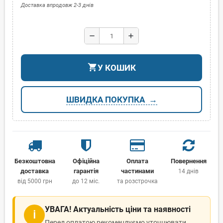
Доставка впродовж 2-3 днів
remove
add
shopping_cart
У КОШИК
ШВИДКА ПОКУПКА
Безкоштовна
Офіційна
Оплата
Повернення
доставка
гарантія
частинами
14 днів
від 5000 грн
до 12 міс.
та розстрочка
УВАГА! Актуальність ціни та наявності
ℹ
Перед оплатою рекомендуємо уточнювати