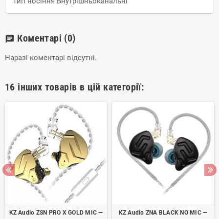
Тип носіння Внутрішньоканальні
Коментарі
(0)
chat
Наразі коментарі відсутні.
16 інших товарів в цій категорії:
KZ Audio ZSN PRO X GOLD MIC —
KZ Audio ZNA BLACK NO MIC —