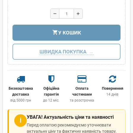
remove
add
shopping_cart
У КОШИК
ШВИДКА ПОКУПКА
Безкоштовна
Офіційна
Оплата
Повернення
доставка
гарантія
частинами
14 днів
від 5000 грн
до 12 міс.
та розстрочка
УВАГА! Актуальність ціни та наявності
ℹ
Перед оплатою рекомендуємо уточнювати
актуальну ціну та фактичну наявність товару.