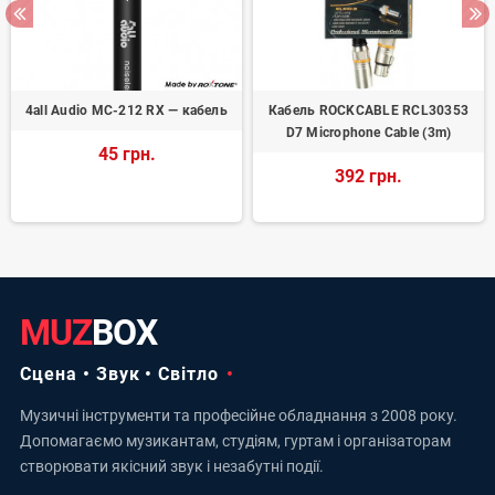
4all Audio MC-212 RX — кабель
Кабель ROCKCABLE RCL30353
D7 Microphone Cable (3m)
45 грн.
392 грн.
MUZ
BOX
Сцена • Звук • Світло
Музичні інструменти та професійне обладнання з 2008 року.
Допомагаємо музикантам, студіям, гуртам і організаторам
створювати якісний звук і незабутні події.