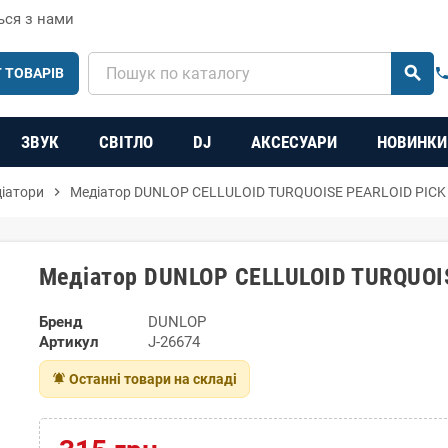
ься з нами
search
 ТОВАРІВ
phon
ЗВУК
СВІТЛО
DJ
АКСЕСУАРИ
НОВИНКИ
іатори
chevron_right
Медіатор DUNLOP CELLULOID TURQUOISE PEARLOID PIC
Медіатор DUNLOP CELLULOID TURQUOI
Бренд
DUNLOP
Артикул
J-26674
notifications_active
Останні товари на складі