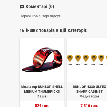
Коментарі
(0)
chat
Наразі коментарі відсутні.
16 інших товарів в цій категорії:
UNLOP
Медіатор DUNLOP SHELL
DUNLOP 4330 ULTEX
GE ROUND
MEDIUM THUMBPICKS
SHARP CABINET
K
(12шт)
Медиаторы
н.
824 грн.
7 816 грн.