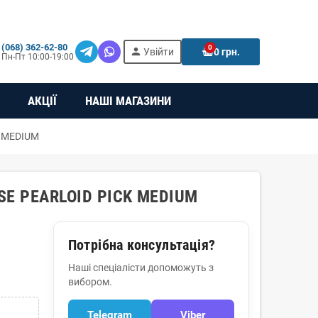
(068) 362-62-80
0
person
e
Увійти
0 грн.
Пн-Пт 10:00-19:00
АКЦІЇ
НАШІ МАГАЗИНИ
K MEDIUM
SE PEARLOID PICK MEDIUM
Потрібна консультація?
Наші спеціалісти допоможуть з
вибором.
Telegram
Viber