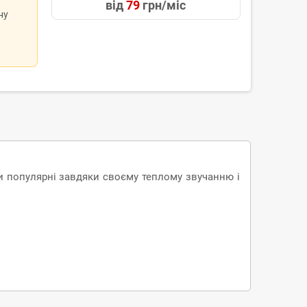
від
79
грн/міс
ну
ори популярні завдяки своєму теплому звучанню і