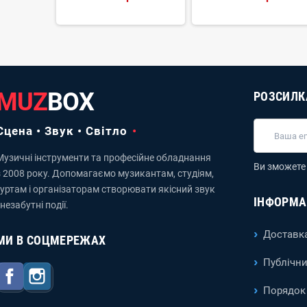
MUZ
BOX
РОЗСИЛК
Сцена • Звук • Світло
Музичні інструменти та професійне обладнання
Ви зможете 
з 2008 року. Допомагаємо музикантам, студіям,
гуртам і організаторам створювати якісний звук
ІНФОРМА
 незабутні події.
Доставка
МИ В СОЦМЕРЕЖАХ
Публічни
Facebook
Instagram
Порядок 