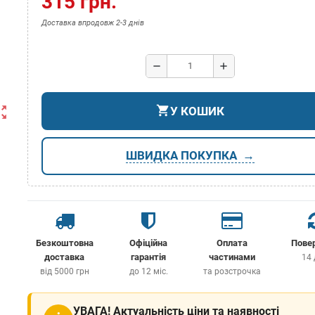
315 грн.
Доставка впродовж 2-3 днів
remove
add
shopping_cart
ut_map
У КОШИК
ШВИДКА ПОКУПКА
Безкоштовна
Офіційна
Оплата
Пове
доставка
гарантія
частинами
14 
від 5000 грн
до 12 міс.
та розстрочка
УВАГА! Актуальність ціни та наявності