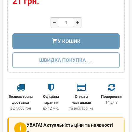
21 грн.
remove
add
shopping_cart
У КОШИК
ШВИДКА ПОКУПКА
Безкоштовна
Офіційна
Оплата
Повернення
доставка
гарантія
частинами
14 днів
від 5000 грн
до 12 міс.
та розстрочка
УВАГА! Актуальність ціни та наявності
ℹ