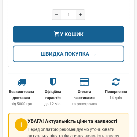
remove
add
shopping_cart
У КОШИК
ШВИДКА ПОКУПКА
Безкоштовна
Офіційна
Оплата
Повернення
доставка
гарантія
частинами
14 днів
від 5000 грн
до 12 міс.
та розстрочка
УВАГА! Актуальність ціни та наявності
ℹ
Перед оплатою рекомендуємо уточнювати
актуальну ціну та фактичну наявність товару.