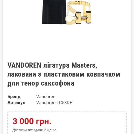
VANDOREN лiгатура Masters,
лакована з пластиковим ковпачком
для тенор саксофона
Бренд
Vandoren
Артикул
Vandoren-LC58DP
3 000 грн.
Доставка впродовж 2-3 днів