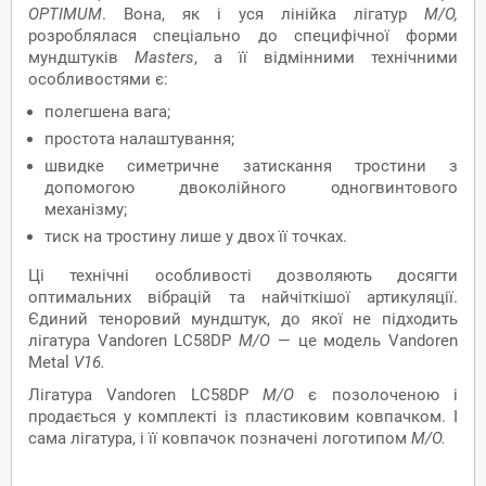
OPTIMUM
. Вона, як і уся лінійка лігатур
M
/
O
,
розроблялася спеціально до специфічної форми
мундштуків
Masters
, а її відмінними технічними
особливостями є:
полегшена вага;
простота налаштування;
швидке симетричне затискання тростини з
допомогою двоколійного одногвинтового
механізму;
тиск на тростину лише у двох її точках.
Ці технічні особливості дозволяють досягти
оптимальних вібрацій та найчіткішої артикуляції.
Єдиний теноровий мундштук, до якої не підходить
лігатура Vandoren LC58DP
M/O
— це модель Vandoren
Metal
V16.
Лігатура Vandoren LC58DP
M/O
є позолоченою і
продається у комплекті із пластиковим ковпачком. І
сама лігатура, і її ковпачок позначені логотипом
M/O.