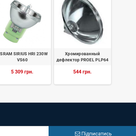
SRAM SIRIUS HRI 230W
Хромированный
Osram 64
VS60
дефлектор PROEL PLP64
9
5 309 грн.
544 грн.
Підписатись