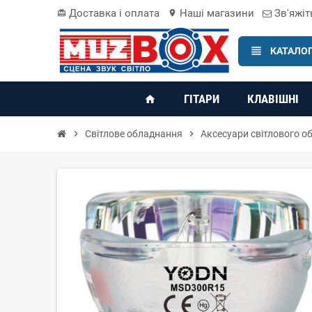
Доставка і оплата
Наші магазини
Зв'яжіт
card_giftcard
location_on
view_headline
КАТАЛОГ
ГІТАРИ
КЛАВІШНІ
home
chevron_right
Світлове обладнання
chevron_right
Аксесуари світлового о