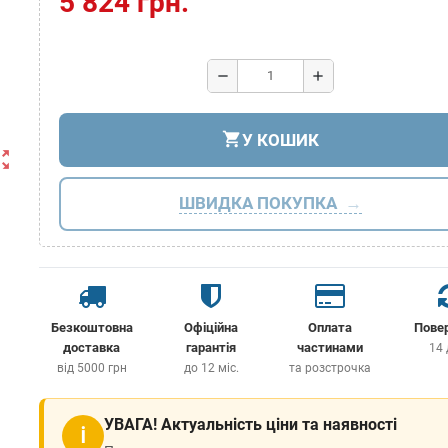
5 824 грн.
remove
add
shopping_cart
У КОШИК
ut_map
ШВИДКА ПОКУПКА
Безкоштовна
Офіційна
Оплата
Пове
доставка
гарантія
частинами
14 
від 5000 грн
до 12 міс.
та розстрочка
УВАГА! Актуальність ціни та наявності
ℹ