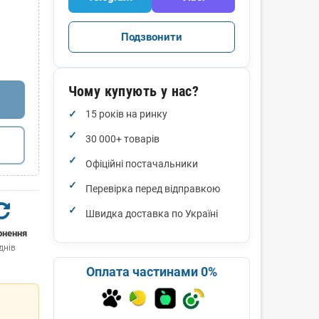
Подзвонити
Чому купують у нас?
15 років на ринку
30 000+ товарів
Офіційні постачальники
Перевірка перед відправкою
Швидка доставка по Україні
рнення
днів
Оплата частинами 0%