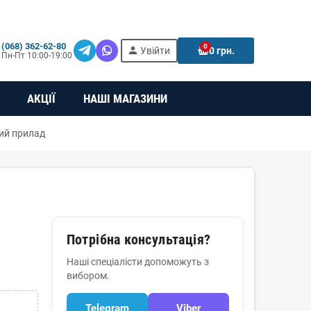
(068) 362-62-80
0
person
e
Увійти
0 грн.
Пн-Пт 10:00-19:00
АКЦІЇ
НАШІ МАГАЗИНИ
ий прилад
Потрібна консультація?
Наші спеціалісти допоможуть з
вибором.
Telegram
Viber