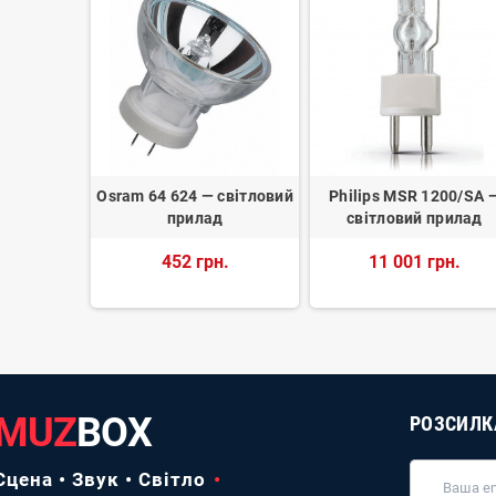
CP/92 —
Osram 64 624 — світловий
Philips MSR 1200/SA 
прилад
прилад
світловий прилад
н.
452 грн.
11 001 грн.
MUZ
BOX
РОЗСИЛК
Сцена • Звук • Світло