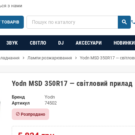
ься з нами
search
 ТОВАРІВ
phon
ЗВУК
СВІТЛО
DJ
АКСЕСУАРИ
НОВИНКИ
бладнання
chevron_right
Лампи розжарювання
chevron_right
Yodn MSD 350R17 — світлов
Yodn MSD 350R17 — світловий прилад
Бренд
Yodn
Артикул
74502
block
Розпродано