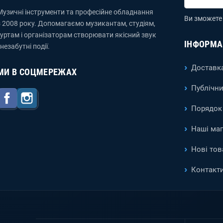
Музичні інструменти та професійне обладнання
Ви зможете 
з 2008 року. Допомагаємо музикантам, студіям,
гуртам і організаторам створювати якісний звук
ІНФОРМА
 незабутні події.
Доставка
МИ В СОЦМЕРЕЖАХ
Публічни
Facebook
Instagram
Порядок 
Наші ма
Нові тов
Контакт