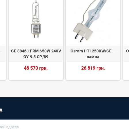
—
GE 88461 FRM 650W 240V
Osram HTI 2500W/SE —
O
GY 9.5 CP/89
лампа
48 570 грн.
26 819 грн.
А