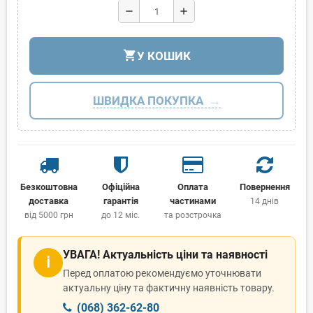
remove
add
shopping_cart
У КОШИК
ШВИДКА ПОКУПКА
Безкоштовна
Офіційна
Оплата
Повернення
доставка
гарантія
частинами
14 днів
від 5000 грн
до 12 міс.
та розстрочка
УВАГА! Актуальність ціни та наявності
ℹ
Перед оплатою рекомендуємо уточнювати
актуальну ціну та фактичну наявність товару.
(068) 362-62-80