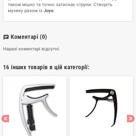
також міцно та точно затискає струни. Створіть
музику разом із
Joyo
.
Коментарі
(0)
chat
Наразі коментарі відсутні.
16 інших товарів в цій категорії: