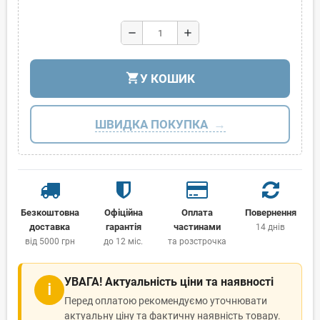
remove
add
shopping_cart
У КОШИК
ШВИДКА ПОКУПКА
Безкоштовна
Офіційна
Оплата
Повернення
доставка
гарантія
частинами
14 днів
від 5000 грн
до 12 міс.
та розстрочка
УВАГА! Актуальність ціни та наявності
ℹ
Перед оплатою рекомендуємо уточнювати
актуальну ціну та фактичну наявність товару.