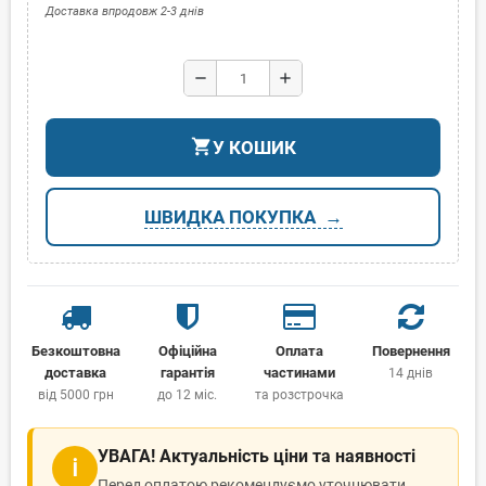
Доставка впродовж 2-3 днів
remove
add
shopping_cart
У КОШИК
ШВИДКА ПОКУПКА
Безкоштовна
Офіційна
Оплата
Повернення
доставка
гарантія
частинами
14 днів
від 5000 грн
до 12 міс.
та розстрочка
УВАГА! Актуальність ціни та наявності
ℹ
Перед оплатою рекомендуємо уточнювати