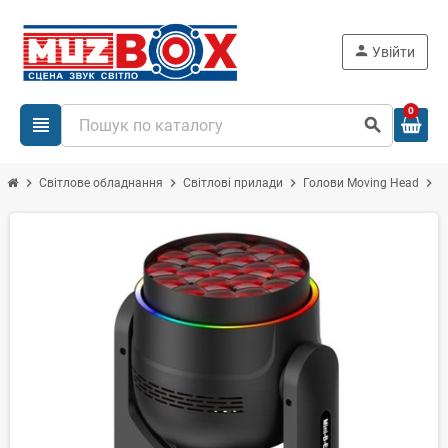
person
Увійти
0
view_headline
search
chevron_right
chevron_right
chevron_right
chevron_right
Світлове обладнання
Світлові прилади
Голови Moving Head
F