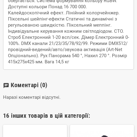
обертається. Система формування кольору RGBW.
Доступні кольори Понад 16 700 000.
Калейдоскопічний ефект. Лінійний колорчейнжер.
Піксельні шейпінг-ефекти Статичні та динамічні з
регульованою швидкістю. Піксельний меппінг.
Індивідуальне керування кожним світлодіодом. CTO.
Строб Електронний 1-20 всп/сек. Дімер Електронний 0-
100%. DMX канали 21/23/35/78/92/99. Режими DMX512/
провідний-ведений/авто/звукова активація (Art-Net
Опціонально). Рух Панорама 540 °, Нахил 270 °. Розмір
415х275х425 мм. Вага 14,5 кг
Коментарі
(0)
chat
Наразі коментарі відсутні.
16 інших товарів в цій категорії: