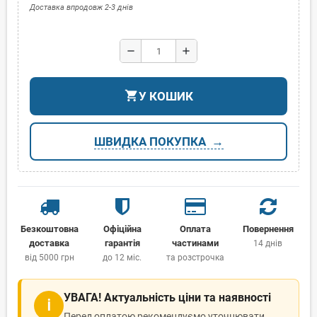
Доставка впродовж 2-3 днів
remove
add
shopping_cart
У КОШИК
ШВИДКА ПОКУПКА
Безкоштовна
Офіційна
Оплата
Повернення
доставка
гарантія
частинами
14 днів
від 5000 грн
до 12 міс.
та розстрочка
УВАГА! Актуальність ціни та наявності
ℹ
Перед оплатою рекомендуємо уточнювати