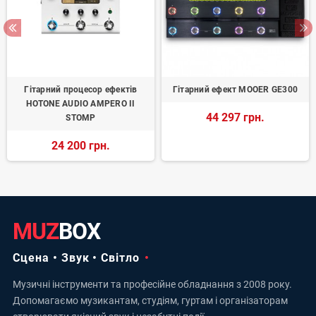
Гітарний процесор ефектів
Гітарний ефект MOOER GE300
HOTONE AUDIO AMPERO II
44 297 грн.
STOMP
24 200 грн.
MUZ
BOX
Сцена • Звук • Світло
Музичні інструменти та професійне обладнання з 2008 року.
Допомагаємо музикантам, студіям, гуртам і організаторам