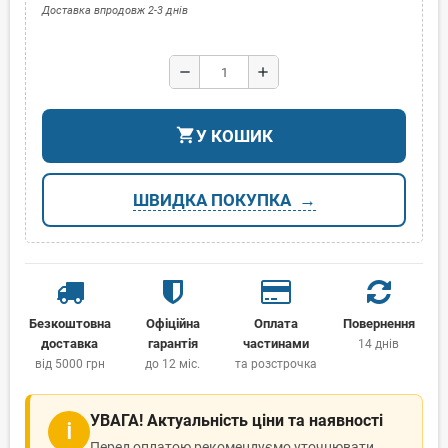
Доставка впродовж 2-3 днів
remove
add
shopping_cart
У КОШИК
ШВИДКА ПОКУПКА
Безкоштовна
Офіційна
Оплата
Повернення
доставка
гарантія
частинами
14 днів
від 5000 грн
до 12 міс.
та розстрочка
УВАГА! Актуальність ціни та наявності
ℹ
Перед оплатою рекомендуємо уточнювати