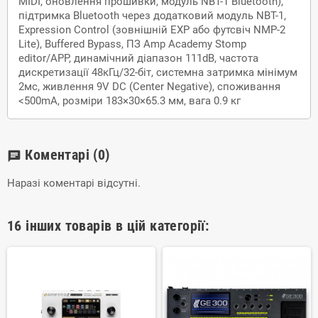
MIDI, оновлення прошивки, модуль NBT-1 Bluetooth),
підтримка Bluetooth через додатковий модуль NBT-1,
Expression Control (зовнішній EXP або футсвіч NMP-2
Lite), Buffered Bypass, ПЗ Amp Academy Stomp
editor/APP, динамічний діапазон 111dB, частота
дискретизації 48кГц/32-біт, системна затримка мінімум
2мс, живлення 9V DC (Center Negative), споживання
<500mA, розміри 183×30×65.3 мм, вага 0.9 кг
Коментарі
(0)
chat
Наразі коментарі відсутні.
16 інших товарів в цій категорії: