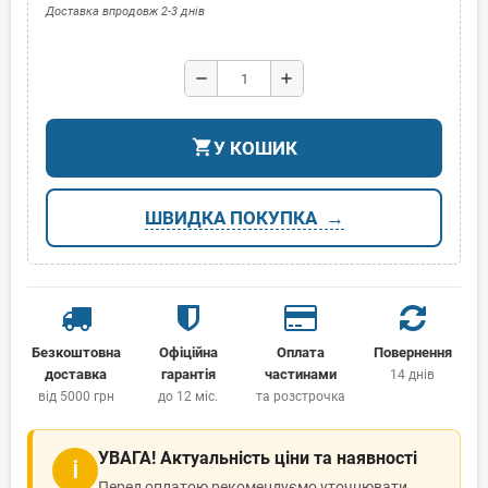
Доставка впродовж 2-3 днів
remove
add
shopping_cart
У КОШИК
ШВИДКА ПОКУПКА
Безкоштовна
Офіційна
Оплата
Повернення
доставка
гарантія
частинами
14 днів
від 5000 грн
до 12 міс.
та розстрочка
УВАГА! Актуальність ціни та наявності
ℹ
Перед оплатою рекомендуємо уточнювати