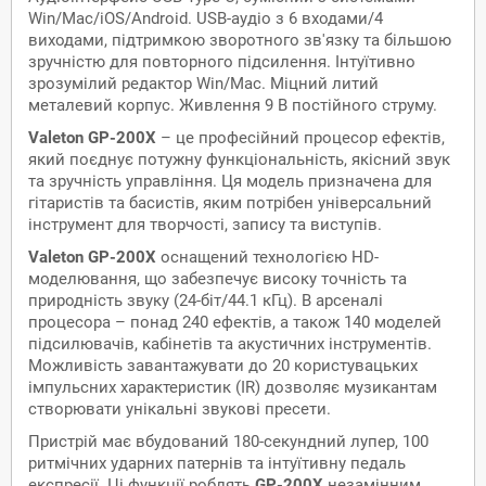
Win/Mac/iOS/Android. USB-аудіо з 6 входами/4
виходами, підтримкою зворотного зв'язку та більшою
зручністю для повторного підсилення. Інтуїтивно
зрозумілий редактор Win/Mac. Міцний литий
металевий корпус. Живлення 9 В постійного струму.
Valeton GP-200X
– це професійний процесор ефектів,
який поєднує потужну функціональність, якісний звук
та зручність управління. Ця модель призначена для
гітаристів та басистів, яким потрібен універсальний
інструмент для творчості, запису та виступів.
Valeton GP-200X
оснащений технологією HD-
моделювання, що забезпечує високу точність та
природність звуку (24-біт/44.1 кГц). В арсеналі
процесора – понад 240 ефектів, а також 140 моделей
підсилювачів, кабінетів та акустичних інструментів.
Можливість завантажувати до 20 користувацьких
імпульсних характеристик (IR) дозволяє музикантам
створювати унікальні звукові пресети.
Пристрій має вбудований 180-секундний лупер, 100
ритмічних ударних патернів та інтуїтивну педаль
експресії. Ці функції роблять
GP-200X
незамінним