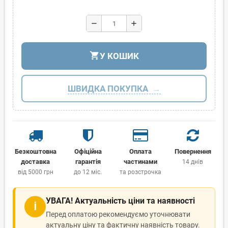
remove
add
shopping_cart
У КОШИК
ШВИДКА ПОКУПКА
Безкоштовна
Офіційна
Оплата
Повернення
доставка
гарантія
частинами
14 днів
від 5000 грн
до 12 міс.
та розстрочка
УВАГА! Актуальність ціни та наявності
ℹ
Перед оплатою рекомендуємо уточнювати
актуальну ціну та фактичну наявність товару.