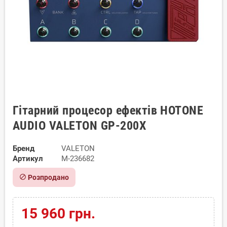
Гітарний процесор ефектів HOTONE
AUDIO VALETON GP-200X
Бренд
VALETON
Артикул
M-236682
block
Розпродано
15 960 грн.