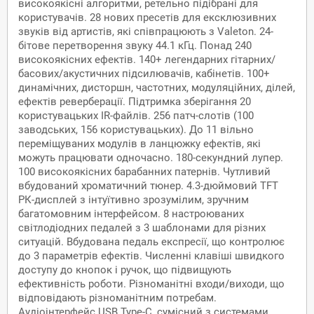
високоякісні алгоритми, ретельно підібрані для
користувачів. 28 нових пресетів для ексклюзивних
звуків від артистів, які співпрацюють з Valeton. 24-
бітове перетворення звуку 44.1 кГц. Понад 240
високоякісних ефектів. 140+ легендарних гітарних/
басових/акустичних підсилювачів, кабінетів. 100+
динамічних, дисторшн, частотних, модуляційних, ділей,
ефектів реверберації. Підтримка зберігання 20
користувацьких IR-файлів. 256 патч-слотів (100
заводських, 156 користувацьких). До 11 вільно
переміщуваних модулів в ланцюжку ефектів, які
можуть працювати одночасно. 180-секундний лупер.
100 високоякісних барабанних патернів. Чутливий
вбудований хроматичний тюнер. 4.3-дюймовий TFT
РК-дисплей з інтуїтивно зрозумілим, зручним
багатомовним інтерфейсом. 8 настроюваних
світлодіодних педалей з 3 шаблонами для різних
ситуацій. Вбудована педаль експресії, що контролює
до 3 параметрів ефектів. Численні клавіші швидкого
доступу до кнопок і ручок, що підвищують
ефективність роботи. Різноманітні входи/виходи, що
відповідають різноманітним потребам.
Аудіоінтерфейс USB Type-C, сумісний з системами