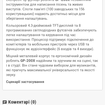
інструментом для написання пісень та живих
виступів. Слоти пам'яті (100 заводських та 156
користувацьких) надають достатньо місця для
зберігання налаштувань.
Кольоровий 4.3-дюймовий TFT-дисплей та 8
програмованих світлодіодних футсвічів забезпечують
легке налаштування та керування під час
використання. Процесор підтримує підключення до
комп'ютерів та мобільних пристроїв через USB та
функціонує як аудіоінтерфейс (6 входів та 4 виходи).
Міцний металевий корпус та ергономічний дизайн
роблять
GP-200X
надійним та зручним як на сцені, так
і в студії. Він стане чудовим вибором для музикантів,
які прагнуть максимальної універсальності та якості
звуку.
Сценарії застосування
Коментарі
(0)
chat