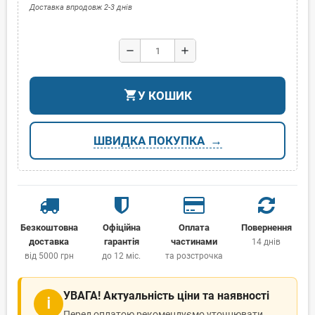
Доставка впродовж 2-3 днів
remove
add
shopping_cart
У КОШИК
ШВИДКА ПОКУПКА
Безкоштовна
Офіційна
Оплата
Повернення
доставка
гарантія
частинами
14 днів
від 5000 грн
до 12 міс.
та розстрочка
УВАГА! Актуальність ціни та наявності
ℹ
Перед оплатою рекомендуємо уточнювати