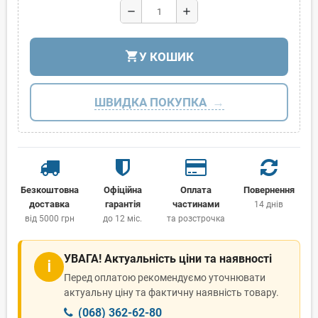
remove
add
shopping_cart
У КОШИК
ШВИДКА ПОКУПКА
Безкоштовна
Офіційна
Оплата
Повернення
доставка
гарантія
частинами
14 днів
від 5000 грн
до 12 міс.
та розстрочка
УВАГА! Актуальність ціни та наявності
ℹ
Перед оплатою рекомендуємо уточнювати
актуальну ціну та фактичну наявність товару.
(068) 362-62-80