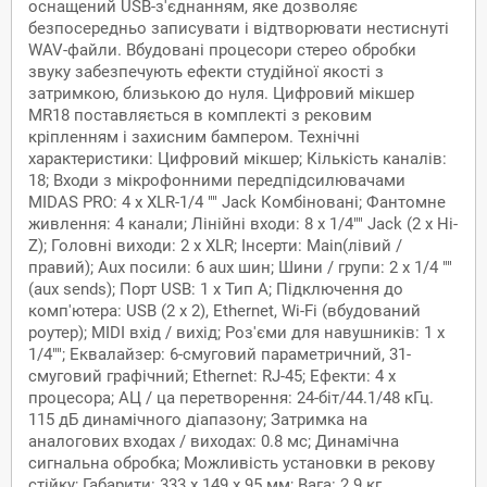
оснащений USB-з'єднанням, яке дозволяє
безпосередньо записувати і відтворювати нестиснуті
WAV-файли. Вбудовані процесори стерео обробки
звуку забезпечують ефекти студійної якості з
затримкою, близькою до нуля. Цифровий мікшер
MR18 поставляється в комплекті з рековим
кріпленням і захисним бампером. Технічні
характеристики: Цифровий мікшер; Кількість каналів:
18; Входи з мікрофонними передпідсилювачами
MIDAS PRO: 4 х XLR-1/4 "" Jack Комбіновані; Фантомне
живлення: 4 канали; Лінійні входи: 8 x 1/4"" Jack (2 x Hi-
Z); Головні виходи: 2 x XLR; Інсерти: Main(лівий /
правий); Aux посили: 6 aux шин; Шини / групи: 2 x 1/4 ""
(aux sends); Порт USB: 1 х Тип А; Підключення до
комп'ютера: USB (2 x 2), Ethernet, Wi-Fi (вбудований
роутер); MIDI вхід / вихід; Роз'єми для навушників: 1 x
1/4""; Еквалайзер: 6-смуговий параметричний, 31-
смуговий графічний; Ethernet: RJ-45; Ефекти: 4 х
процесора; АЦ / ца перетворення: 24-біт/44.1/48 кГц.
115 дБ динамічного діапазону; Затримка на
аналогових входах / виходах: 0.8 мс; Динамічна
сигнальна обробка; Можливість установки в рекову
стійку; Габарити: 333 х 149 х 95 мм; Вага: 2.9 кг