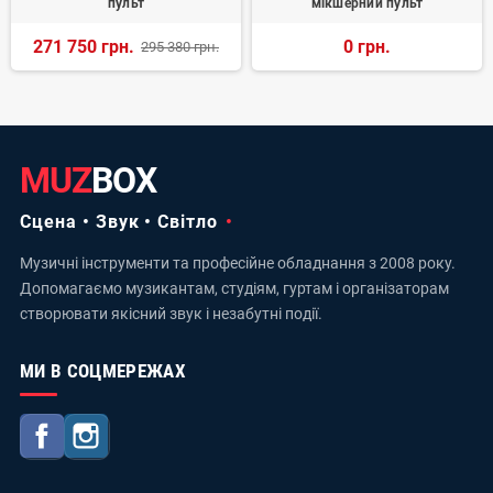
пульт
мікшерний пульт
271 750 грн.
0 грн.
295 380 грн.
MUZ
BOX
Сцена • Звук • Світло
Музичні інструменти та професійне обладнання з 2008 року.
Допомагаємо музикантам, студіям, гуртам і організаторам
створювати якісний звук і незабутні події.
МИ В СОЦМЕРЕЖАХ
Facebook
Instagram