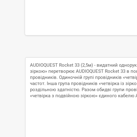
AUDIOQUEST Rocket 33 (2,5м) - видатний однорук
зіркою» перетворює AUDIOQUEST Rocket 33 в по
провідників. Одиночній групі провідників «четві
частот. Інша група провідників «четвірка із зі
роздільною здатністю. Разом обидві групи пров
«четвірка з подвійною зіркою» єдиного кабелю
Доставка
По Кременчуку, Полтаві
самовивіз з нашого магазину
кур'єром на адресу за домовленістю
безкоштовна доставка при замовленні від 5000 