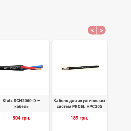
Klotz SCH2060-D —
Кабель для акустических
Кабель д
кабель
систем PROEL HPC305
систем 
504 грн.
189 грн.
1