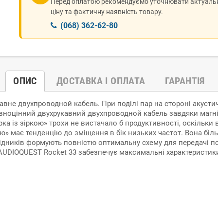
Перед оплатою рекомендуємо уточнювати актуаль
ціну та фактичну наявність товару.
(068) 362-62-80
ОПИС
ДОСТАВКА І ОПЛАТА
ГАРАНТІЯ
авне двухпроводной кабель. При поділі пар на стороні акусти
вноцінний двухрукавний двухпроводной кабель завдяки магні
рка із зіркою» трохи не вистачало б продуктивності, оскільки
ркою» має тенденцію до зміщення в бік низьких частот. Вона б
ідників формують повністю оптимальну схему для передачі пов
 AUDIOQUEST Rocket 33 забезпечує максимальні характеристик
грн. до відділення транспортної компанії вашого міста