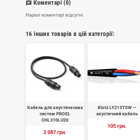
Коментарі
(0)
chat
Наразі коментарі відсутні.
16 інших товарів в цій категорії:
 — кабель
Кабель для акустических
Klotz LY215TSW —
систем PROEL
акустичний кабель
.
CHL310LU20
105 грн.
2 087 грн.