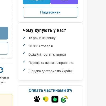
Подзвонити
Чому купують у нас?
15 років на ринку
30 000+ товарів
Офіційні постачальники
Перевірка перед відправкою
Швидка доставка по Україні
рнення
днів
Оплата частинами 0%