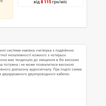
ну
від
8 115
грн/міс
чної системи навівка «четвірка з подвійною
тної незалежності кожного з чотирьох
 вона має тенденцію до зміщення в бік високих
ільш потужна і не може похвалитися високою
ного діапазону аудіосигналу. При поділі схема
и двухрукавного двухпроводного кабелю.