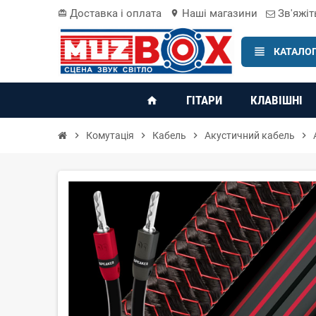
Доставка і оплата
Наші магазини
Зв'яжіт
card_giftcard
location_on
view_headline
КАТАЛОГ
ГІТАРИ
КЛАВІШНІ
home
chevron_right
Комутація
chevron_right
Кабель
chevron_right
Акустичний кабель
chevron_right