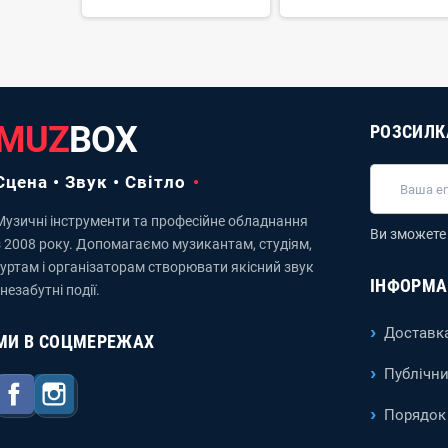
MUZ
BOX
РОЗСИЛК
Сцена • Звук • Світло
Музичні інструменти та професійне обладнання
Ви зможете 
з 2008 року. Допомагаємо музикантам, студіям,
гуртам і організаторам створювати якісний звук
ІНФОРМА
 незабутні події.
Доставка
МИ В СОЦМЕРЕЖАХ
Публічни
Facebook
Instagram
Порядок 