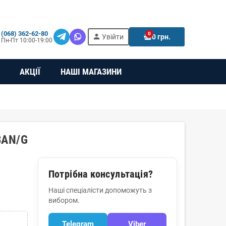
(068) 362-62-80
0
person
e
Увійти
0 грн.
Пн-Пт 10:00-19:00
АКЦІЇ
НАШІ МАГАЗИНИ
BAN/G
Потрібна консультація?
Наші спеціалісти допоможуть з
вибором.
Telegram
Viber