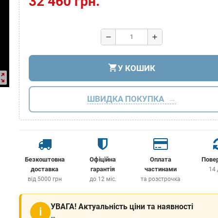
32 460 грн.
remove
add
shopping_cart
У КОШИК
ut_map
ШВИДКА ПОКУПКА
Безкоштовна
Офіційна
Оплата
Пове
доставка
гарантія
частинами
14 
від 5000 грн
до 12 міс.
та розстрочка
УВАГА! Актуальність ціни та наявності
ℹ