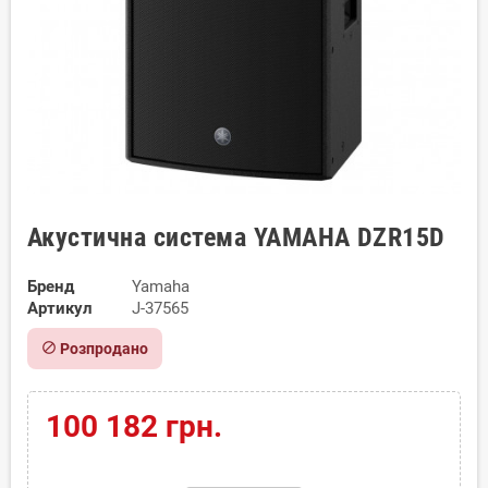
Акустична система YAMAHA DZR15D
Бренд
Yamaha
Артикул
J-37565
block
Розпродано
100 182 грн.