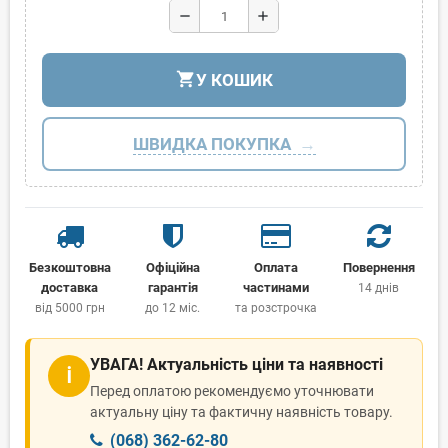
remove
add
shopping_cart
У КОШИК
ШВИДКА ПОКУПКА
Безкоштовна
Офіційна
Оплата
Повернення
доставка
гарантія
частинами
14 днів
від 5000 грн
до 12 міс.
та розстрочка
УВАГА! Актуальність ціни та наявності
ℹ
Перед оплатою рекомендуємо уточнювати
актуальну ціну та фактичну наявність товару.
(068) 362-62-80