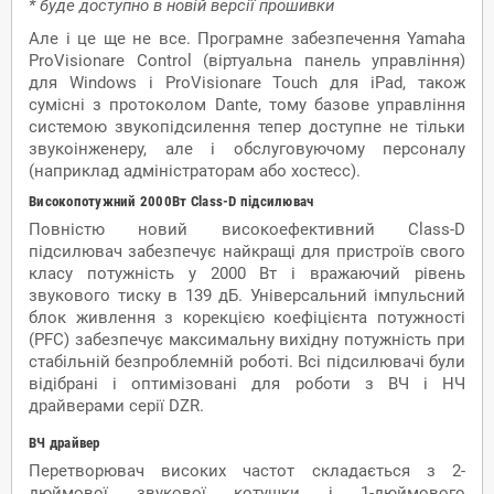
* буде доступно в новій версії прошивки
Але і це ще не все. Програмне забезпечення Yamaha
ProVisionare Control (віртуальна панель управління)
для Windows і ProVisionare Touch для iPad, також
сумісні з протоколом Dante, тому базове управління
системою звукопідсилення тепер доступне не тільки
звукоінженеру, але і обслуговуючому персоналу
(наприклад адміністраторам або хостесс).
Високопотужний 2000Вт Class-D підсилювач
Повністю новий високоефективний Class-D
підсилювач забезпечує найкращі для пристроїв свого
класу потужність у 2000 Вт і вражаючий рівень
звукового тиску в 139 дБ. Універсальний імпульсний
блок живлення з корекцією коефіцієнта потужності
(PFC) забезпечує максимальну вихідну потужність при
стабільній безпроблемній роботі. Всі підсилювачі були
відібрані і оптимізовані для роботи з ВЧ і НЧ
драйверами серії DZR.
ВЧ драйвер
Перетворювач високих частот складається з 2-
дюймової звукової котушки і 1-дюймового