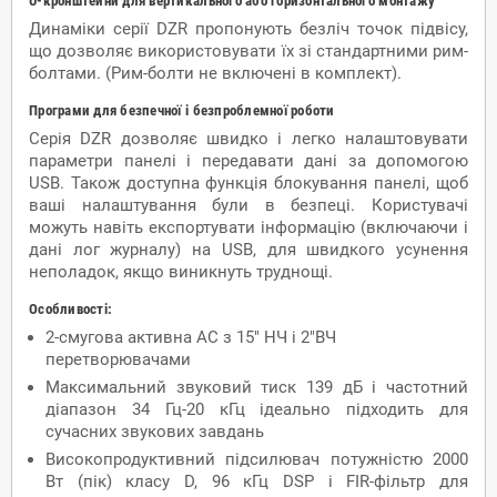
U-кронштейни для вертикального або горизонтального монтажу
Динаміки серії DZR пропонують безліч точок підвісу,
що дозволяє використовувати їх зі стандартними рим-
болтами. (Рим-болти не включені в комплект).
Програми для безпечної і безпроблемної роботи
Серія DZR дозволяє швидко і легко налаштовувати
параметри панелі і передавати дані за допомогою
USB. Також доступна функція блокування панелі, щоб
ваші налаштування були в безпеці. Користувачі
можуть навіть експортувати інформацію (включаючи і
дані лог журналу) на USB, для швидкого усунення
неполадок, якщо виникнуть труднощі.
Особливості:
2-смугова активна АС з 15" НЧ і 2"ВЧ
перетворювачами
Максимальний звуковий тиск 139 дБ і частотний
діапазон 34 Гц-20 кГц ідеально підходить для
сучасних звукових завдань
Високопродуктивний підсилювач потужністю 2000
Вт (пік) класу D, 96 кГц DSP і FIR-фільтр для