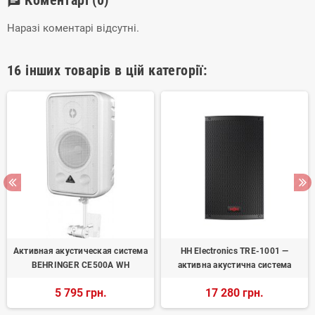
Коментарі
(0)
chat
Наразі коментарі відсутні.
16 інших товарів в цій категорії:
Активная акустическая система
HH Electronics TRE-1001 —
BEHRINGER CE500A WH
активна акустична система
5 795 грн.
17 280 грн.