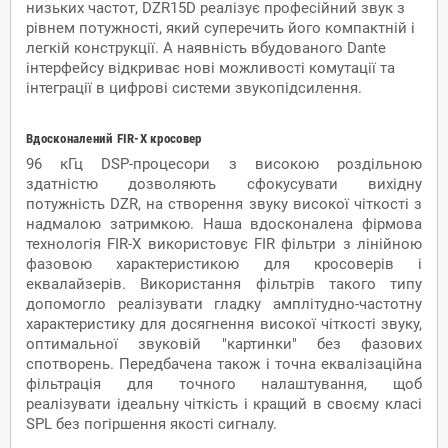
низьких частот, DZR15D реалізує професійний звук з
рівнем потужності, який суперечить його компактній і
легкій конструкції. А наявність вбудованого Dante
інтерфейсу відкриває нові можливості комутації та
інтеграції в цифрові системи звукопідсилення.
Вдосконалений FIR-X кросовер
96 кГц DSP-процесори з високою роздільною
здатністю дозволяють сфокусувати вихідну
потужність DZR, на створення звуку високої чіткості з
надмалою затримкою. Наша вдосконалена фірмова
технологія FIR-X використовує FIR фільтри з лінійною
фазовою характеристикою для кросоверів і
еквалайзерів. Використання фільтрів такого типу
допомогло реалізувати гладку амплітудно-частотну
характеристику для досягнення високої чіткості звуку,
оптимальної звуковій "картинки" без фазових
спотворень. Передбачена також і точна еквалізаційна
фільтрація для точного налаштування, щоб
реалізувати ідеальну чіткість і кращий в своєму класі
SPL без погіршення якості сигналу.