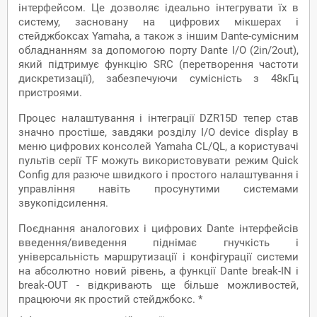
інтерфейсом. Це дозволяє ідеально інтегрувати їх в
систему, засновану на цифрових мікшерах і
стейджбоксах Yamaha, а також з іншим Dante-сумісним
обладнанням за допомогою порту Dante I/O (2in/2out),
який підтримує функцію SRC (перетворення частоти
дискретизації), забезпечуючи сумісність з 48кГц
пристроями.
Процес налаштування і інтеграції DZR15D тепер став
значно простіше, завдяки розділу I/O device display в
меню цифрових консолей Yamaha CL/QL, а користувачі
пультів серії TF можуть використовувати режим Quick
Config для разюче швидкого і простого налаштування і
управління навіть просунутими системами
звукопідсилення.
Поєднання аналогових і цифрових Dante інтерфейсів
введення/виведення піднімає гнучкість і
універсальність маршрутизації і конфігурації системи
на абсолютно новий рівень, а функції Dante break-IN і
break-OUT - відкривають ще більше можливостей,
працюючи як простий стейджбокс. *