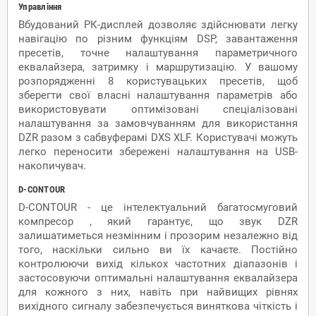
Управління
Вбудований РК-дисплей дозволяє здійснювати легку
навігацію по різним функціям DSP, завантаження
пресетів, точне налаштування параметричного
еквалайзера, затримку і маршрутизацію. У вашому
розпорядженні 8 користувацьких пресетів, щоб
зберегти свої власні налаштування параметрів або
використовувати оптимізовані спеціалізовані
налаштування за замовчуванням для використання
DZR разом з сабвуферамі DXS XLF. Користувачі можуть
легко переносити збережені налаштування на USB-
накопичувач.
D-CONTOUR
D-CONTOUR - це інтелектуальний багатосмуговий
компресор , який гарантує, що звук DZR
залишатиметься незмінним і прозорим незалежно від
того, наскільки сильно ви їх качаєте. Постійно
контролюючи вихід кількох частотних діапазонів і
застосовуючи оптимальні налаштування еквалайзера
для кожного з них, навіть при найвищих рівнях
вихідного сигналу забезпечується виняткова чіткість і