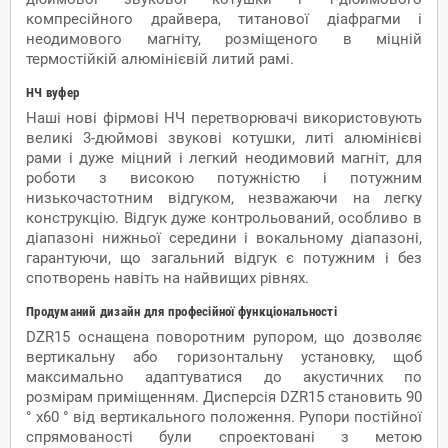
компресійного драйвера, титанової діафрагми і
неодимового магніту, розміщеного в міцній
термостійкій алюмінієвій литий рамі.
НЧ вуфер
Наші нові фірмові НЧ перетворювачі використовують
великі 3-дюймові звукові котушки, литі алюмінієві
рами і дуже міцний і легкий неодимовий магніт, для
роботи з високою потужністю і потужним
низькочастотним відгуком, незважаючи на легку
конструкцію. Відгук дуже контрольований, особливо в
діапазоні нижньої середини і вокальному діапазоні,
гарантуючи, що загальний відгук є потужним і без
спотворень навіть на найвищих рівнях.
Продуманий дизайн для професійної функціональності
DZR15 оснащена поворотним рупором, що дозволяє
вертикальну або горизонтальну установку, щоб
максимально адаптуватися до акустичних по
розмірам приміщенням. Дисперсія DZR15 становить 90
° x60 ° від вертикального положення. Рупори постійної
спрямованості були спроектовані з метою