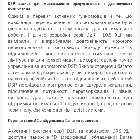
DSP захист для максимальної продуктивності і довговічності
компонентів
Одним з переваг активних гучномовців є те, що
комбінація перетворювачів і підсилювачів може бути
ідеально підібрана і оптимізована для оптимальної
роботи. Під час розробки серії DZR і DXS XLF ми
виміряли і випробували довговічність кожного
перетворювача і загального виходу кожного з
підсилювачів, щоб встановити оптимальні точки
лімітування для кожної моделі, використовуючи точне
управління за допомогою DSP. Використовуючи багато
з тих самих функцій захисту, які використовуються в
наших професійних high end підсилювачах, цей новий
DSP послідовно контролює стан джерела живлення,
підсилювачів потужності, перетворювачів і рівнів
сигналів, для захисту кожного компонента для
підтримки оптимальної продуктивності, продовжуючи
термін служби компонентів і всієї системи.
Перші активні АС з вбудованим Dante інтерфейсом
Акустичні системи серії DZR та сабвуфери DXS XLF
доступні також в "D" модифікації, обладнаної Dante