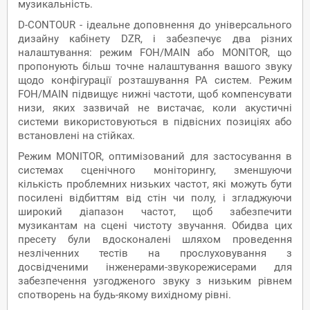
музикальність.
D-CONTOUR - ідеальне доповнення до універсального
дизайну кабінету DZR, і забезпечує два різних
налаштування: режим FOH/MAIN або MONITOR, що
пропонують більш точне налаштування вашого звуку
щодо конфігурації розташування PA систем. Режим
FOH/MAIN підвищує нижні частоти, щоб компенсувати
низи, яких зазвичай не вистачає, коли акустичні
системи використовуються в підвісних позиціях або
встановлені на стійках.
Режим MONITOR, оптимізований для застосування в
системах сценічного моніторингу, зменшуючи
кількість проблемних низьких частот, які можуть бути
посилені відбиттям від стін чи полу, і згладжуючи
широкий діапазон частот, щоб забезпечити
музикантам на сцені чистоту звучання. Обидва цих
пресету були вдосконалені шляхом проведення
незліченних тестів на прослуховування з
досвідченими інженерами-звукорежисерами для
забезпечення узгодженого звуку з низьким рівнем
спотворень на будь-якому вихідному рівні.