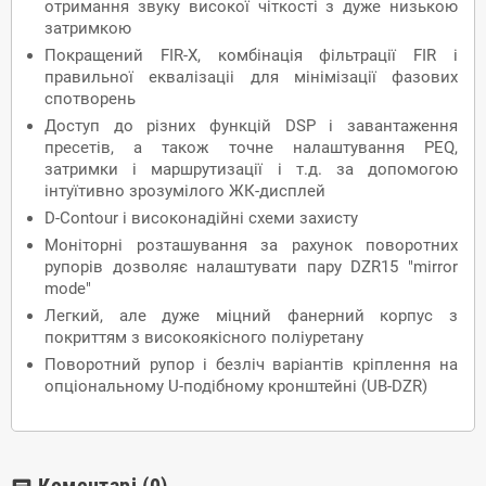
отримання звуку високої чіткості з дуже низькою
затримкою
Покращений FIR-X, комбінація фільтрації FIR і
правильної еквалізаціі для мінімізації фазових
спотворень
Доступ до різних функцій DSP і завантаження
пресетів, а також точне налаштування PEQ,
затримки і маршрутизації і т.д. за допомогою
інтуїтивно зрозумілого ЖК-дисплей
D-Contour і високонадійні схеми захисту
Моніторні розташування за рахунок поворотних
рупорів дозволяє налаштувати пару DZR15 "mirror
mode"
Легкий, але дуже міцний фанерний корпус з
покриттям з високоякісного поліуретану
Поворотний рупор і безліч варіантів кріплення на
опціональному U-подібному кронштейні (UB-DZR)