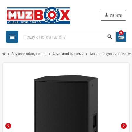
person
Увійти
0
view_headline
search
chevron_right
chevron_right
chevron_right
Звукове обладнання
Акустичні системи
Активні акустичні систе
chevron_left
chevron_right