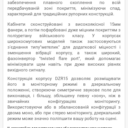
забезпечення плавного охоплення по всій
передбачуваній зоні покриття, мінімізуючи спад,
характерний для традиційних рупорних конструкцій.
Кабінети сконструйовані з високоякісної 15мм
фанери, а потім пофарбовані дуже міцним покриттям з
поліуретану військового класу. У корпусах
широкосмугових моделей також застосовуються
з'єднання типу"метелик" для додаткової міцності і
зменшення вібрації корпусу, а також широкий,
фазоінвертор "twisted flare port", який допомагає
мінімізувати шум навіть при дуже високих рівнях
вихідного сигналу.
Конструкція корпусу DZR15 дозволяє розміщувати
його в моніторному режимі в дзеркальному
положенні, створюючи симетричне звукове поле для
виконавця, і більшу, збільшену певну «зону», ніж в
звичайних конфігураціях моніторингу.
Використовуючи або в збалансованій конфігурації з
двома моно, або при стерео моніторингу, дзеркальний
режим може значно поліпшити вашу роботу на сцені.