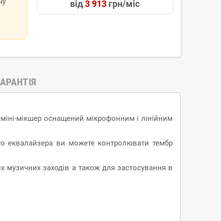
ну
від
3 913
грн/міс
ГАРАНТІЯ
ий міні-мікшер оснащений мікрофонним і лінійним
го еквалайзера ви можете контролювати тембр
их музичних заходів а також для застосування в