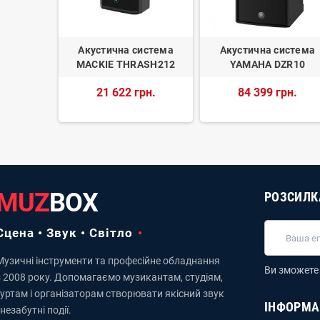
тема JBL
Акустична система
Акустична система
2
MACKIE THRASH212
YAMAHA DZR10
рн.
21 622 грн.
84 399 грн.
MUZ
BOX
РОЗСИЛК
Сцена • Звук • Світло
Музичні інструменти та професійне обладнання
Ви зможете 
з 2008 року. Допомагаємо музикантам, студіям,
гуртам і організаторам створювати якісний звук
ІНФОРМА
 незабутні події.