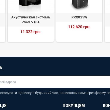
Акустическая система
PRX825W
Proel V10A
112 620 грн.
11 322 грн.
А
скасувати підписку в будь-який час, написавши нам через форму зв
ЦІЯ
ПОКУПЦЯМ
КО