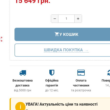
15 649 грн.
remove
add
shopping_cart
У КОШИК
ut_map
ШВИДКА ПОКУПКА
Безкоштовна
Офіційна
Оплата
Пове
доставка
гарантія
частинами
14 
від 5000 грн
до 12 міс.
та розстрочка
УВАГА! Актуальність ціни та наявності
ℹ