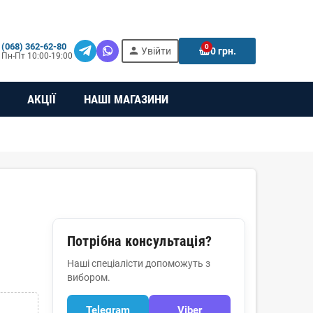
(068) 362-62-80
0
person
e
Увійти
0 грн.
Пн-Пт 10:00-19:00
АКЦІЇ
НАШІ МАГАЗИНИ
Потрібна консультація?
Наші спеціалісти допоможуть з
вибором.
Telegram
Viber