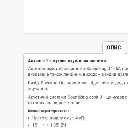
ОПИС
Активна 2-смугова акустична система
Активна акустична система Soundking J-215A поє
входами а також лінійним виходом з індивідуа
Вихід Speakon Out дозволяє підключити дода
звучання.
Акустичні системи Soundking серії J - це чудо
актових залах, кафе тощо.
Основні характеристики:
Частота поділу смуг: 4 кГц
15" НЧ + 1,35" ВЧ