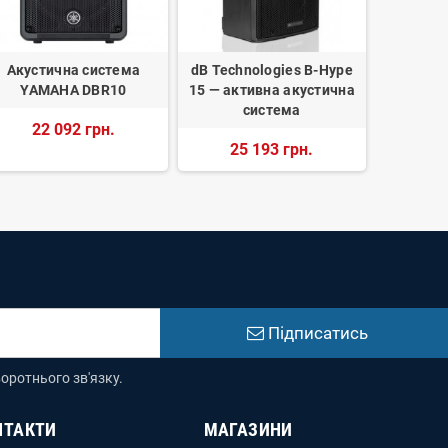
Акустична система
dB Technologies B-Hype
Активна
YAMAHA DBR10
15 — активна акустична
систе
система
22 092 грн.
25 193 грн.
13
Підписатись
оротнього зв'язку.
НТАКТИ
МАГАЗИНИ