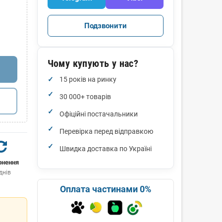
Подзвонити
Чому купують у нас?
15 років на ринку
30 000+ товарів
Офіційні постачальники
Перевірка перед відправкою
Швидка доставка по Україні
рнення
днів
Оплата частинами 0%