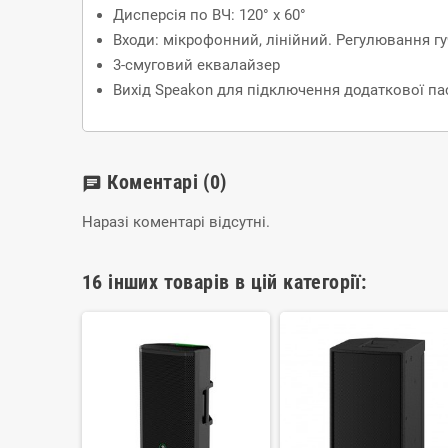
Дисперсія по ВЧ: 120° х 60°
Входи: мікрофонний, лінійний. Регулювання г
3-смуговий еквалайзер
Вихід Speakon для підключення додаткової пас
Коментарі
(0)
chat
Наразі коментарі відсутні.
16 інших товарів в цій категорії: