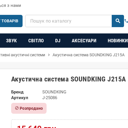
ься з нами
search
 ТОВАРІВ
phon
ЗВУК
СВІТЛО
DJ
АКСЕСУАРИ
НОВИНКИ
тивні акустичні системи
chevron_right
Акустична система SOUNDKING J215A
Акустична система SOUNDKING J215A
Бренд
SOUNDKING
Артикул
J-25086
block
Розпродано