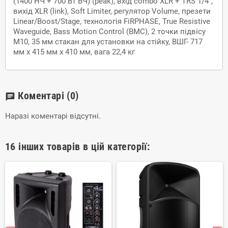
(1400 НЧ + 700 Вт ВЧ) (peak), вхід combo XLR + TRS 1/4",
вихід XLR (link), Soft Limiter, регулятор Volume, презети
Linear/Boost/Stage, технологія FiRPHASE, True Resistive
Waveguide, Bass Motion Control (BMC), 2 точки підвісу
М10, 35 мм стакан для установки на стійку, ВШГ- 717
мм x 415 мм x 410 мм, вага 22,4 кг
Коментарі
(0)
chat
Наразі коментарі відсутні.
16 інших товарів в цій категорії: