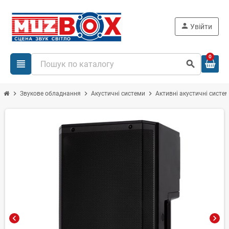
person
Увійти
0
view_headline
search
chevron_right
chevron_right
chevron_right
Звукове обладнання
Акустичні системи
Активні акустичні систе
chevron_left
chevron_right