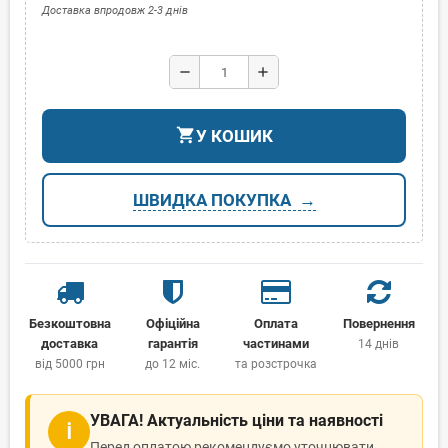
Доставка впродовж 2-3 днів
remove
add
shopping_cart
У КОШИК
ШВИДКА ПОКУПКА
Безкоштовна
Офіційна
Оплата
Повернення
доставка
гарантія
частинами
14 днів
від 5000 грн
до 12 міс.
та розстрочка
УВАГА! Актуальність ціни та наявності
ℹ
Перед оплатою рекомендуємо уточнювати