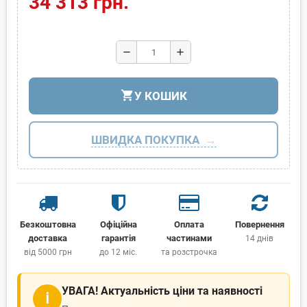
34 313 грн.
remove
add
shopping_cart
У КОШИК
ШВИДКА ПОКУПКА
Безкоштовна
Офіційна
Оплата
Повернення
доставка
гарантія
частинами
14 днів
від 5000 грн
до 12 міс.
та розстрочка
УВАГА! Актуальність ціни та наявності
ℹ