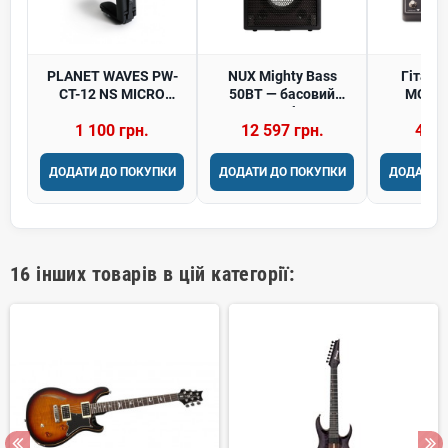
PLANET WAVES PW-
NUX Mighty Bass
Гітарн
CT-12 NS MICRO
50BT — басовий
MOOER
HEADSTOCK TUNER
комбо
1 100 грн.
12 597 грн.
4 96
Тюнер/метроном
ДОДАТИ ДО ПОКУПКИ
ДОДАТИ ДО ПОКУПКИ
ДОДАТИ 
16 інших товарів в цій категорії: