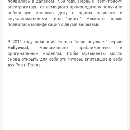
появилась в далеком
1958 году.
Первые "semi-hollow"
электрогитары
от
немецкого
производителя получили
небольшую плоскую деку с
одним
вырезом и
звукоснимателями типа "сингл". Немного позже
появилась модификация с двумя вырезами.
В 2011 году компания Framus "перезапускает" серию
Hollywood,
максимально приближенную к
оригинальным моделям,
чтобы музыканты могли
снова открыть для себя эти гитары, впитавшие в себя
дух Рок-н-Ролла.