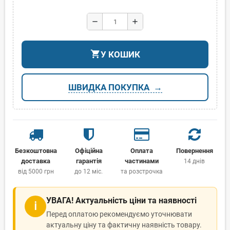
remove
add
shopping_cart
У КОШИК
ШВИДКА ПОКУПКА
Безкоштовна
Офіційна
Оплата
Повернення
доставка
гарантія
частинами
14 днів
від 5000 грн
до 12 міс.
та розстрочка
УВАГА! Актуальність ціни та наявності
ℹ
Перед оплатою рекомендуємо уточнювати
актуальну ціну та фактичну наявність товару.