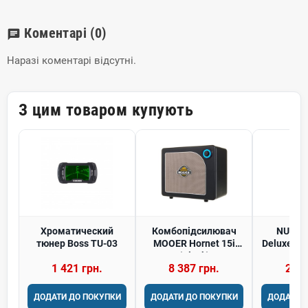
Коментарі
(0)
chat
Наразі коментарі відсутні.
З цим товаром купують
Хроматический
Комбопідсилювач
NUX K
тюнер Boss TU-03
MOOER Hornet 15i
Deluxe MK
(Black)
педаль
1 421 грн.
8 387 грн.
2 43
ДОДАТИ ДО ПОКУПКИ
ДОДАТИ ДО ПОКУПКИ
ДОДАТИ 