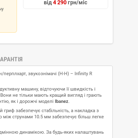
від
4 290
грн/міс
ну
ГАРАНТІЯ
перплхарт, звукознімачі (H-H) – Infinity R
дуктивну машину, відточуючи її швидкість і
 Вони не тільки мають кращий вигляд і грають
нтію, як і дорожчі моделі
Ibanez
.
 гриф забезпечує стабільність, а накладка з
ю між струнами 10.5 мм забезпечує більш легке
 відмінною динамікою. За будь-яких налаштувань