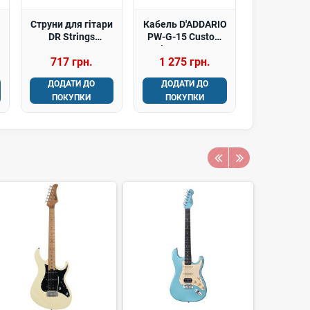
Струни для гітари
Кабель D'ADDARIO
DR Strings
PW-G-15 Custom
DIMEBAG
Series Instrument
717 грн.
1 275 грн.
DARRELL HI-
Cable (4.5m)
VOLTAGE Electric -
ДОДАТИ ДО
ДОДАТИ ДО
Light Heavy (9-46)
ПОКУПКИ
ПОКУПКИ