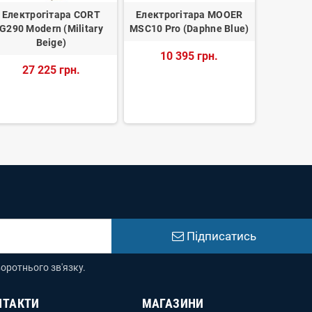
Електрогітара CORT
Електрогітара MOOER
FRAMUS 
G290 Modern (Military
MSC10 Pro (Daphne Blue)
(BLK) 
Beige)
10 395 грн.
117
27 225 грн.
Підписатись
оротнього зв'язку.
НТАКТИ
МАГАЗИНИ