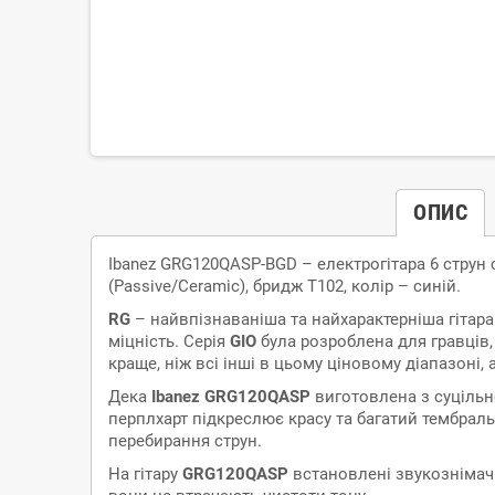
ОПИС
Ibanez GRG120QASP-BGD – електрогітара 6 струн се
(Passive/Ceramic), бридж T102, колір – синій.
RG
– найвпізнаваніша та найхарактерніша гітара
міцність. Серія
GIO
була розроблена для гравців,
краще, ніж всі інші в цьому ціновому діапазоні,
Дека
Ibanez GRG120QASP
виготовлена з суцільно
перплхарт підкреслює красу та багатий тембраль
перебирання струн.
На гітару
GRG120QASP
встановлені звукознімачі 