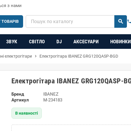
ься з нами
search
 ТОВАРІВ
phon
ЗВУК
СВІТЛО
DJ
АКСЕСУАРИ
НОВИНКИ
нні електрогітари
chevron_right
Електрогітара IBANEZ GRG120QASP-BGD
Електрогітара IBANEZ GRG120QASP-B
Бренд
IBANEZ
Артикул
M-234183
В наявності