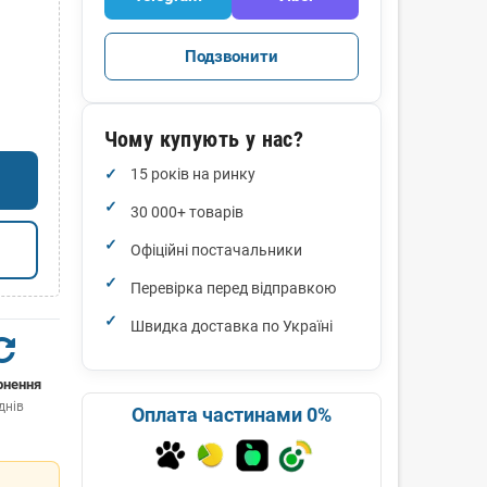
Подзвонити
Чому купують у нас?
15 років на ринку
30 000+ товарів
Офіційні постачальники
Перевірка перед відправкою
Швидка доставка по Україні
рнення
днів
Оплата частинами 0%