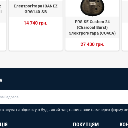
R
Електрогітара IBANEZ
l
GRG140-SB
PRS SE Custom 24
14 740 грн.
(Charcoal Burst)
Электрогитара (CU4CA)
27 430 грн.
А
скасувати підписку в будь-який час, написавши нам через форму зв
ЦІЯ
ПОКУПЦЯМ
КО