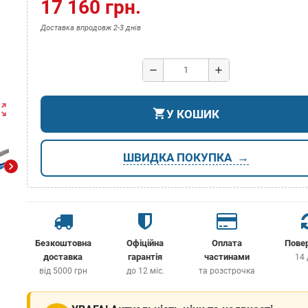
17 160 грн.
Доставка впродовж 2-3 днів
remove
add
ut_map
shopping_cart
У КОШИК
ШВИДКА ПОКУПКА
chevron_right
Безкоштовна
Офіційна
Оплата
Пове
доставка
гарантія
частинами
14 
від 5000 грн
до 12 міс.
та розстрочка