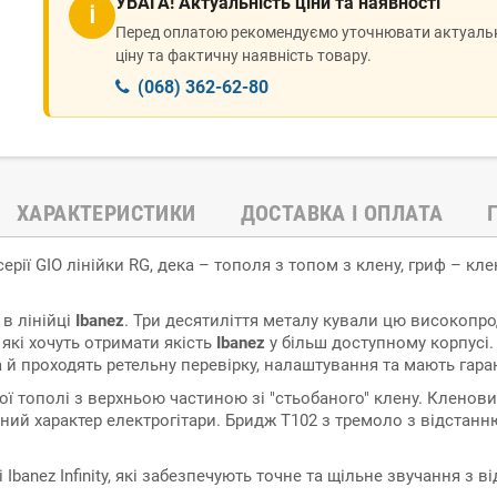
УВАГА! Актуальність ціни та наявності
ℹ
Перед оплатою рекомендуємо уточнювати актуаль
ціну та фактичну наявність товару.
(068) 362-62-80
ХАРАКТЕРИСТИКИ
ДОСТАВКА І ОПЛАТА
рії GIO лінійки RG, дека – тополя з топом з клену, гриф – клен/
 в лінійці
Ibanez
. Три десятиліття металу кували цю високопро
 які хочуть отримати якість
Ibanez
у більш доступному корпусі.
 а й проходять ретельну перевірку, налаштування та мають гара
ї тополі з верхньою частиною зі "стьобаного" клену. Кленовий
ний характер електрогітари. Бридж T102 з тремоло з відстанн
Ibanez Infinity, які забезпечують точне та щільне звучання з