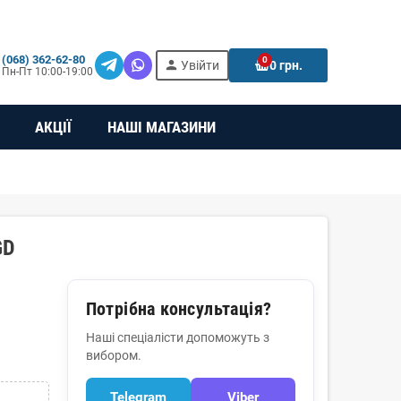
(068) 362-62-80
0
person
e
Увійти
0 грн.
Пн-Пт 10:00-19:00
АКЦІЇ
НАШІ МАГАЗИНИ
GD
Потрібна консультація?
Наші спеціалісти допоможуть з
вибором.
Telegram
Viber