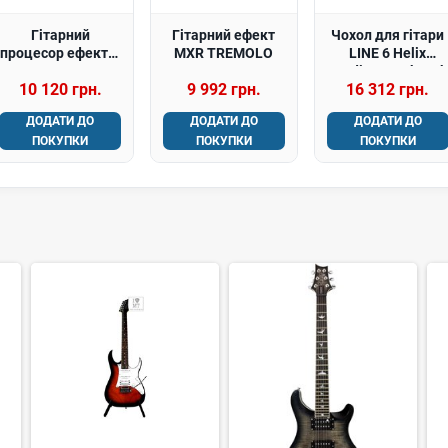
Гітарний
Гітарний ефект
Чохол для гітари
процесор ефектів
MXR TREMOLO
LINE 6 Helix
HOTONE AUDIO
Stadium Backpack
10 120 грн.
9 992 грн.
16 312 грн.
AMPERO MINI
VANILLA
ДОДАТИ ДО
ДОДАТИ ДО
ДОДАТИ ДО
ПОКУПКИ
ПОКУПКИ
ПОКУПКИ