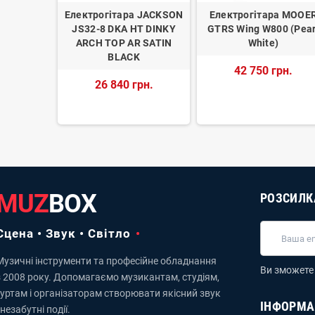
а SOLAR
Електрогітара JACKSON
Електрогітара MOOE
AG ARMY
JS32-8 DKA HT DINKY
GTRS Wing W800 (Pear
TTE
ARCH TOP AR SATIN
White)
BLACK
рн.
42 750 грн.
26 840 грн.
MUZ
BOX
РОЗСИЛК
Сцена • Звук • Світло
Музичні інструменти та професійне обладнання
Ви зможете 
з 2008 року. Допомагаємо музикантам, студіям,
гуртам і організаторам створювати якісний звук
ІНФОРМА
 незабутні події.