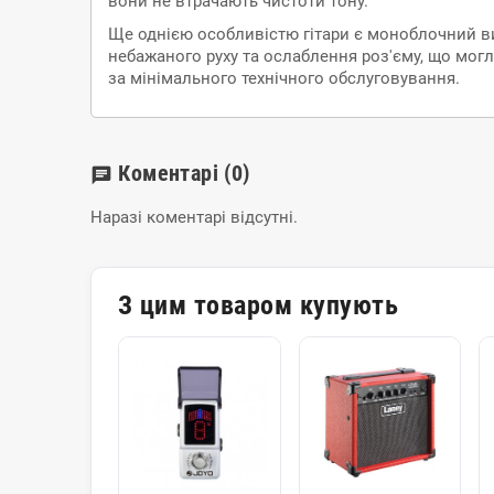
вони не втрачають чистоти тону.
Ще однією особливістю гітари є моноблочний ви
небажаного руху та ослаблення роз'єму, що мог
за мінімального технічного обслуговування.
Коментарі
(0)
chat
Наразі коментарі відсутні.
З цим товаром купують