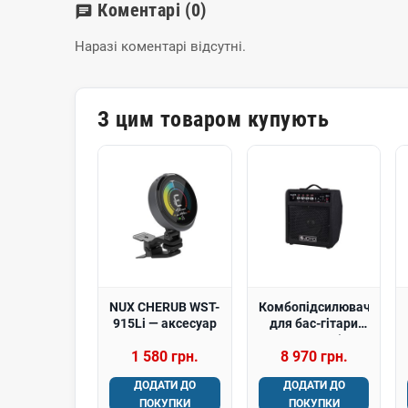
Коментарі
(0)
chat
Наразі коментарі відсутні.
З цим товаром купують
NUX CHERUB WST-
Комбопідсилювач
915Li — аксесуар
для бас-гітари
Joyo JBA-10 (10W,
1 580 грн.
8 970 грн.
1x8") -
ДОДАТИ ДО
ДОДАТИ ДО
ПОКУПКИ
ПОКУПКИ