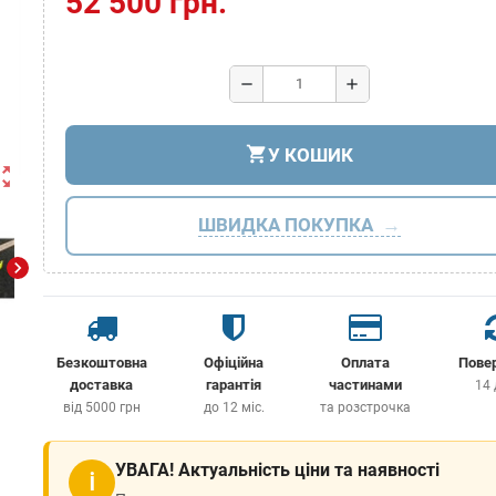
52 500 грн.
remove
add
shopping_cart
У КОШИК
ut_map
ШВИДКА ПОКУПКА
chevron_right
Безкоштовна
Офіційна
Оплата
Пове
доставка
гарантія
частинами
14 
від 5000 грн
до 12 міс.
та розстрочка
УВАГА! Актуальність ціни та наявності
ℹ