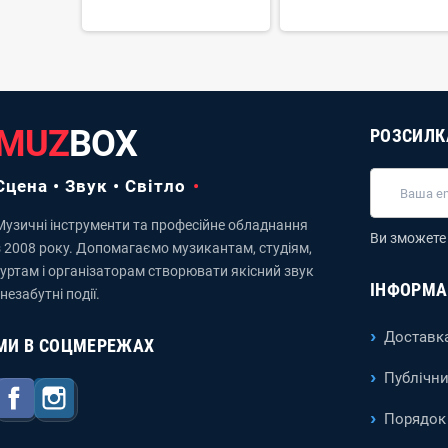
MUZ
BOX
РОЗСИЛК
Сцена • Звук • Світло
Музичні інструменти та професійне обладнання
Ви зможете 
з 2008 року. Допомагаємо музикантам, студіям,
гуртам і організаторам створювати якісний звук
ІНФОРМА
 незабутні події.
Доставка
МИ В СОЦМЕРЕЖАХ
Публічни
Facebook
Instagram
Порядок 