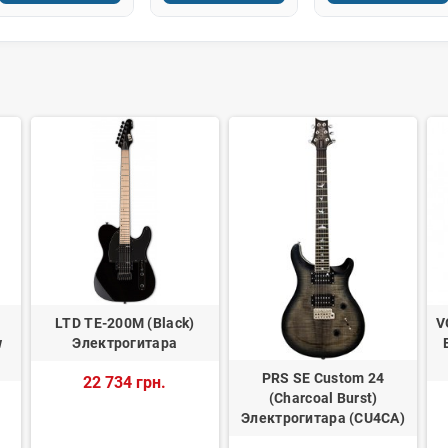
LTD TE-200M (Black)
V
w
Электрогитара
PRS SE Custom 24
22 734 грн.
(Charcoal Burst)
Электрогитара (CU4CA)