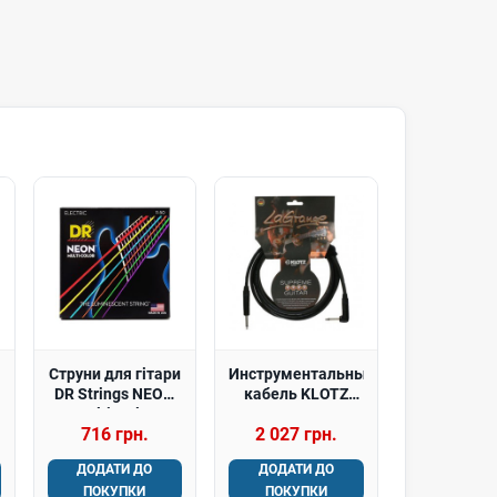
Струни для гітари
Инструментальный
DR Strings NEON
кабель KLOTZ
Multi-Color
LAPR0450
716 грн.
2 027 грн.
Electric - Heavy
(11-50)
ДОДАТИ ДО
ДОДАТИ ДО
ПОКУПКИ
ПОКУПКИ