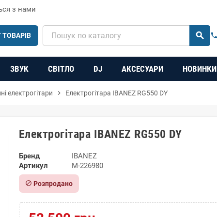
ься з нами
search
 ТОВАРІВ
phon
ЗВУК
СВІТЛО
DJ
АКСЕСУАРИ
НОВИНКИ
нні електрогітари
chevron_right
Електрогітара IBANEZ RG550 DY
Електрогітара IBANEZ RG550 DY
Бренд
IBANEZ
Артикул
M-226980
block
Розпродано