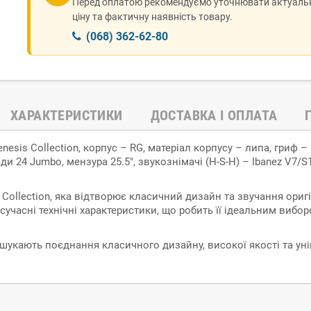
Перед оплатою рекомендуємо уточнювати актуаль
ціну та фактичну наявність товару.
(068) 362-62-80
ХАРАКТЕРИСТИКИ
ДОСТАВКА І ОПЛАТА
enesis Collection, корпус – RG, матеріал корпусу – липа, гриф –
и 24 Jumbo, мензура 25.5", звукознімачі (H-S-H) – Ibanez V7/S
s Collection, яка відтворює класичний дизайн та звучання оригі
учасні технічні характеристики, що робить її ідеальним виборо
і шукають поєднання класичного дизайну, високої якості та ун