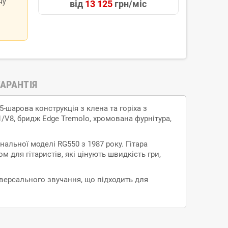
ну
від
13 125
грн/міс
ГАРАНТІЯ
 5-шарова конструкція з клена та горіха з
1/V8, бридж Edge Tremolo, хромована фурнітура,
нальної моделі RG550 з 1987 року. Гітара
м для гітаристів, які цінують швидкість гри,
іверсального звучання, що підходить для