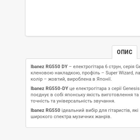
ОПИС
Ibanez RG550 DY
– електрогітара 6 струн, серія G
кленовою накладкою, профіль – Super Wizard, лад
колір – жовтий, вироблена в Японії.
Ibanez RG550-DY
це електрогітара з серії Genesi
поєднує в собі японську якість виготовлення та с
точність та універсальність звучання.
Ibanez RG550
ідеальний вибір для гітаристів, як
широкого спектра музичних жанрів.