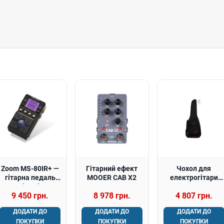
Zoom MS-80IR+ —
Гітарний ефект
Чохол для
гітарна педаль
MOOER CAB X2
електрогітари
ефектів
FENDER FE620
9 450 грн.
8 978 грн.
4 807 грн.
ELECTRIC GUITAR
GIG BAG
ДОДАТИ ДО
ДОДАТИ ДО
ДОДАТИ ДО
ПОКУПКИ
ПОКУПКИ
ПОКУПКИ