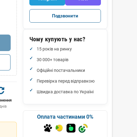
Подзвонити
Чому купують у нас?
15 років на ринку
30 000+ товарів
Офіційні постачальники
Перевірка перед відправкою
Швидка доставка по Україні
рнення
днів
Оплата частинами 0%