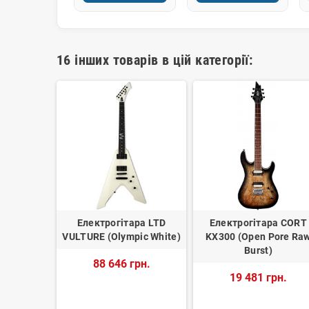
16 інших товарів в цій категорії:
а MOOER
Електрогітара LTD
Електрогітара CORT
Vintage
VULTURE (Olympic White)
KX300 (Open Pore Ra
Burst)
88 646 грн.
рн.
19 481 грн.