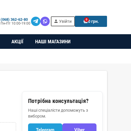
(068) 362-62-80
0
person
e
Увійти
0 грн.
Пн-Пт 10:00-19:00
АКЦІЇ
НАШІ МАГАЗИНИ
Потрібна консультація?
Наші спеціалісти допоможуть з
вибором.
Telegram
Viber