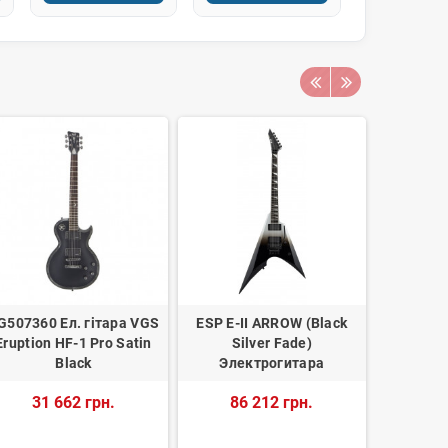
G507360 Ел. гітара VGS
ESP E-II ARROW (Black
Електро
Eruption HF-1 Pro Satin
Silver Fade)
AFFI
Black
Электрогитара
TELEC
MAPLE T
31 662 грн.
86 212 грн.
TRA
20 666 