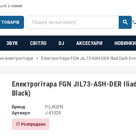
ься з нами
search
 ТОВАРІВ
phon
ЗВУК
СВІТЛО
DJ
АКСЕСУАРИ
НОВИНКИ
нні електрогітари
chevron_right
Електрогітара FGN JIL73-ASH-DER Iliad Dark Evolu
Електрогітара FGN JIL73-ASH-DER Iliad
Black)
Бренд
FUJIGEN
Артикул
J-41029
block
Розпродано