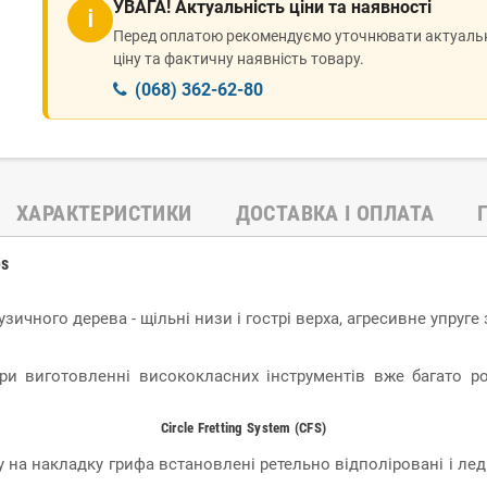
УВАГА! Актуальність ціни та наявності
ℹ
Перед оплатою рекомендуємо уточнювати актуаль
ціну та фактичну наявність товару.
(068) 362-62-80
ХАРАКТЕРИСТИКИ
ДОСТАВКА І ОПЛАТА
es
чного дерева - щільні низи і гострі верха, агресивне упруге 
ри виготовленні висококласних інструментів вже багато р
Circle Fretting System (CFS)
 на накладку грифа встановлені ретельно відполіровані і лед