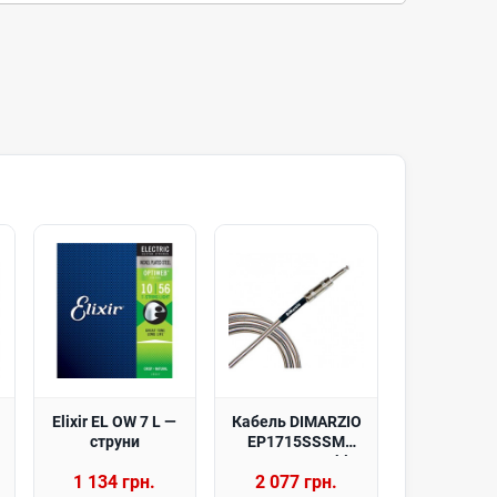
Elixir EL OW 7 L —
Кабель DIMARZIO
струни
EP1715SSSM
Instrument Cable
1 134 грн.
2 077 грн.
4.5m (Chrome)