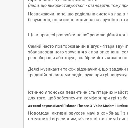
(лади, що використовуються - стандартні, тому при
Незважаючи на те, що радіальна система ладів 
безумовно, позитивно впливає на зручність та 
Ще в процесі розробки нашої революційної конце
Самий часто повторюваний відгук - гітара звучи
збалансованного звучання як при виконанні соло,
реверберація або хорус, розбірливість кожної но
Деякі музиканти також відзначили, що завдяки 
традиційної системи ладів, рука при грі напруж
Істинно японська педантичність гітарних майстр
для того, щоб забезпечити комфорт при грі та б
Активні звукознімачі Fishman Fluence 3-Voice Modern Humbuc
Новомодні активні звукознімачі в комбінації з
потужним і агресивним, м'яким вінтажним і синг