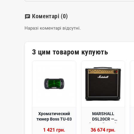
Коментарі
(0)
chat
Наразі коментарі відсутні.
З цим товаром купують
Хроматический
MARSHALL
тюнер Boss TU-03
DSL20CR —
гітарний комбо
1 421 грн.
36 674 грн.