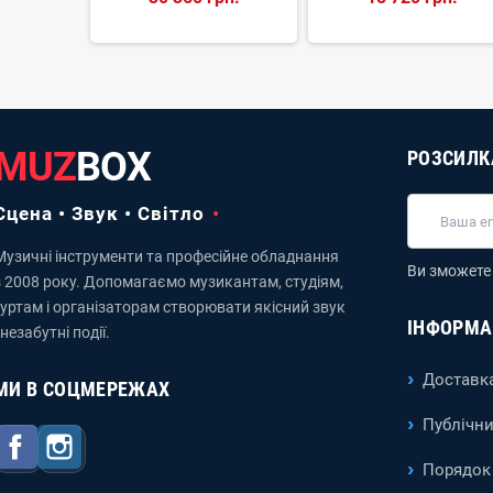
MUZ
BOX
РОЗСИЛК
Сцена • Звук • Світло
Музичні інструменти та професійне обладнання
Ви зможете 
з 2008 року. Допомагаємо музикантам, студіям,
гуртам і організаторам створювати якісний звук
ІНФОРМА
 незабутні події.
Доставка
МИ В СОЦМЕРЕЖАХ
Публічни
Facebook
Instagram
Порядок 