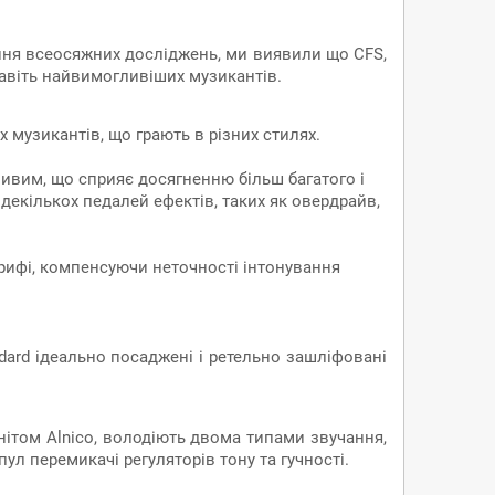
ення всеосяжних досліджень, ми виявили що CFS,
навіть найвимогливіших музикантів.
 музикантів, що грають в різних стилях.
ливим, що сприяє досягненню більш багатого і
 декількох педалей ефектів, таких як овердрайв,
рифі, компенсуючи неточності інтонування
ndard ідеально посаджені і ретельно зашліфовані
нітом Alnico, володіють двома типами звучання,
л перемикачі регуляторів тону та гучності.