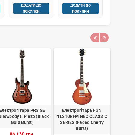
ДОДАТИ ДО
ДОДАТИ ДО
ПОКУПКИ
ПОКУПКИ
Електрогітара PRS SE
Електрогітара FGN
Електро
llowbody II Piezo (Black
NLS10RFM NEO CLASSIC
GSA60
Gold Burst)
SERIES (Faded Cherry
13
Burst)
86 130 грн.