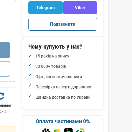
Telegram
Viber
Подзвонити
Чому купують у нас?
15 років на ринку
30 000+ товарів
Офіційні постачальники
Перевірка перед відправкою
Швидка доставка по Україні
рнення
днів
Оплата частинами 0%