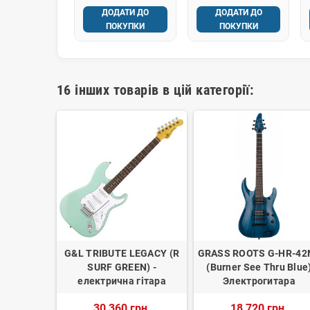
ДОДАТИ ДО
ДОДАТИ ДО
ПОКУПКИ
ПОКУПКИ
16 інших товарів в цій категорії:
 PARKSONS
G&L TRIBUTE LEGACY (R
GRASS ROOTS G-HR-42
Sunburst)
SURF GREEN) -
(Burner See Thru Blue
електрична гітара
Электрогитара
н.
30 360 грн.
18 720 грн.