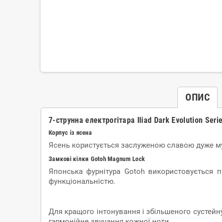
ОПИС
7-струнна електрогітара Iliad Dark Evolution Seri
Корпус із ясена
Ясень користується заслуженою славою дуже музи
Замкові кілки Gotoh Magnum Lock
Японська фурнітура Gotoh використовується п
функціональністю.
Для кращого інтонування і збільшеного сустейну
гармонійне звучання кожної ноти.