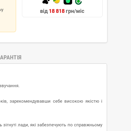
ну
від
18 818
грн/міс
ГАРАНТІЯ
звучання.
оків, зарекомендувавши себе високою якістю і
ь зігнуті лади, які забезпечують по справжньому