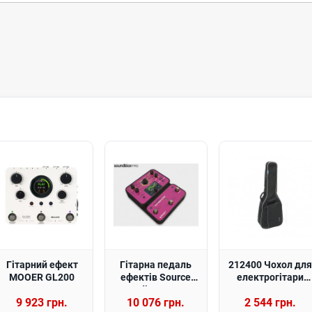
Гітарний ефект
Гітарна педаль
212400 Чохол для
MOOER GL200
ефектів Source
електрогітари
Audio SA144
GEWA Economy
9 923 грн.
10 076 грн.
2 544 грн.
Soundblox Pro