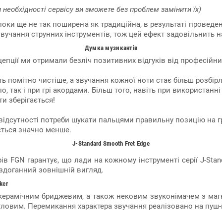
 необхідності сервісу ви зможете без проблем замінити їх)
поки ще не так поширена як традиційна, в результаті провед
звучання струнних інструментів, тож цей ефект задовільнить 
Думка музикантів
пції ми отримали безліч позитивних відгуків від професійних
ть помітно чистіше, а звучання кожної ноти стає більш розбір
 так і при грі акордами. Більш того, навіть при використанні
ти зберігається!
відсутності потреби шукати пальцями правильну позицію на г
ується значно менше.
J-Standard Smooth Fret Edge
ів FGN гарантує, що лади на кожному інструменті серії J-Sta
ездоганний зовнішній вигляд.
ker
 керамічним бриджевим, а також нековим звуконімачем з маг
ловим. Перемикання характера звучання реалізовано на пуш-пу