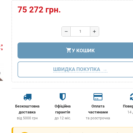
75 272 грн.
remove
add
ut_map
shopping_cart
У КОШИК
ШВИДКА ПОКУПКА
Безкоштовна
Офіційна
Оплата
Пове
доставка
гарантія
частинами
14 
від 5000 грн
до 12 міс.
та розстрочка