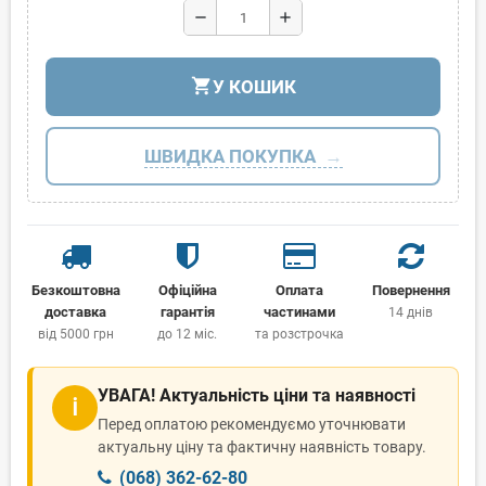
remove
add
shopping_cart
У КОШИК
ШВИДКА ПОКУПКА
Безкоштовна
Офіційна
Оплата
Повернення
доставка
гарантія
частинами
14 днів
від 5000 грн
до 12 міс.
та розстрочка
УВАГА! Актуальність ціни та наявності
ℹ
Перед оплатою рекомендуємо уточнювати
актуальну ціну та фактичну наявність товару.
(068) 362-62-80