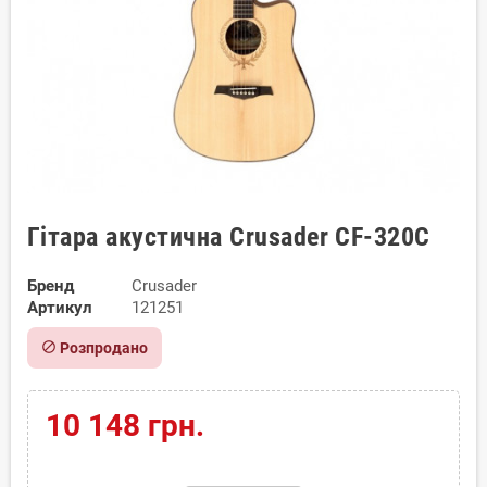
Гітара акустична Crusader CF-320C
Бренд
Crusader
Артикул
121251
block
Розпродано
10 148 грн.