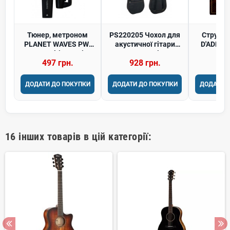
Тюнер, метроном
PS220205 Чохол для
Струни 
PLANET WAVES PW-
акустичної гітари
D'ADDAR
CT-02 Multi-Function
GEWApure Series 103
NICKEL
497 грн.
928 грн.
551
Tuner
CUSTOM 
ДОДАТИ ДО ПОКУПКИ
ДОДАТИ ДО ПОКУПКИ
ДОДАТИ 
16 інших товарів в цій категорії: